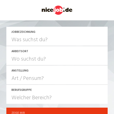
JETZT BEWERBEN
JOBBEZEICHNUNG
ARBEITSORT
ANSTELLUNG
BERUFSGRUPPE
JOB-TYP
10-100%
Festanstellung
ZEIGE MIR