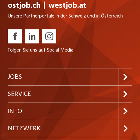
ostjob.ch
westjob.at
Unsere Partnerportale in der Schweiz und in Österreich
Folgen Sie uns auf Social Media
JOBS
Jobabo abonnieren
SERVICE
Neue Stellen
Kundenlogin
INFO
Festanstellungen
Inserieren
Preise und Leistungen
NETZWERK
Temporäre Jobs
Firmen