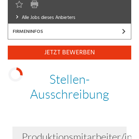
Industrie, Maschinenbau, Anlagenbau,
Produktion
Alle Jobs dieses Anbieters
Informatik, Telekommunikation
FIRMENINFOS
Kaufm. Berufe, Kundendienst, Verwaltung
JOBPROFI GmbH
JETZT BEWERBEN
Körperpflege, Wellness
Website
Marketing, Kommunikation, Medien, Druck
www.jobprofi.ch
Wir sind eine erfolgreiche
Mechanik, Elektronik, Optik, Textil (Fertigung)
Personalberatung für Temporär- und Dauerstellen in
Laden...
der ganzen Ostschweiz, die sich auf die Vermittlung
Medizin, Gesundheitswesen, Pflege
von Personal aus Industrie, Technik, Bau und Büro
Verkauf, Handel, Kundenberatung,
spezialisiert hat.
Aussendienst
Sicherheit, Rettung, Polizei, Zoll