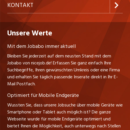
AGB
ostjob.ch
KONTAKT
Freelance Jobs
Personalvermittler
Datenschutzerklärung
westjob.at
Niederlassung
Praktika
Bewerber-Cockpit
Deutschland
Nutzungsbedingungen
Unsere Werte
jobzüri.ch
Fa. nicejob.de
Lehrstellen
Impressum
PR Medien GmbH
jobmittelland.ch
Mit dem Jobabo immer aktuell
Lindauer Straße 16
Ferienjobs
Bleiben Sie jederzeit auf dem neusten Stand mit dem
D-88239 Wangen
jobbern.ch
Jobabo von nicejob.de! Erfassen Sie ganz einfach Ihre
Führungspositionen
Tel. +49 07522 795034
Suchbegriffe, Ihren gewünschten Umkreis oder eine Firma
jobbasel.ch
Thomas Reiner
und erhalten Sie täglich passende Inserate direkt in Ihr E-
Management / Kader-Jobs
Ansprechpartner
Mail Postfach.
zentraljob.ch
Optimiert für Mobile Endgeräte
myjob.ch
Wussten Sie, dass unsere Jobsuche über mobile Geräte wie
Smartphone oder Tablet auch möglich ist? Die ganze
schaffu.ch (VS)
Webseite wurde für mobile Endgeräte optimiert und
bietet Ihnen die Möglichkeit, auch unterwegs nach Stellen
ajourjob.ch