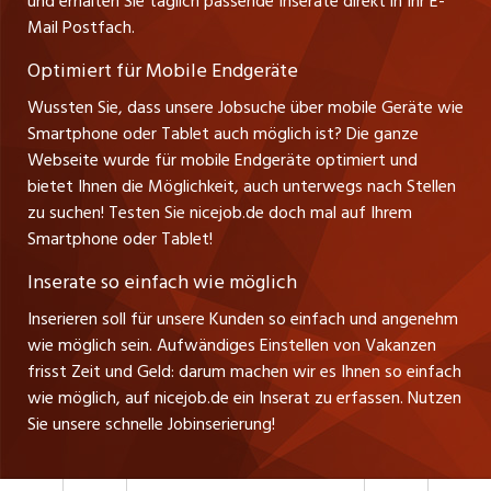
und erhalten Sie täglich passende Inserate direkt in Ihr E-
Management / Kader-Jobs
Ansprechpartner
Mail Postfach.
zentraljob.ch
Optimiert für Mobile Endgeräte
myjob.ch
Wussten Sie, dass unsere Jobsuche über mobile Geräte wie
Smartphone oder Tablet auch möglich ist? Die ganze
schaffu.ch (VS)
Webseite wurde für mobile Endgeräte optimiert und
bietet Ihnen die Möglichkeit, auch unterwegs nach Stellen
ajourjob.ch
zu suchen! Testen Sie nicejob.de doch mal auf Ihrem
Smartphone oder Tablet!
tagblatt.ch
Inserate so einfach wie möglich
FM1Today
Inserieren soll für unsere Kunden so einfach und angenehm
wie möglich sein. Aufwändiges Einstellen von Vakanzen
frisst Zeit und Geld: darum machen wir es Ihnen so einfach
wie möglich, auf nicejob.de ein Inserat zu erfassen. Nutzen
Sie unsere schnelle Jobinserierung!