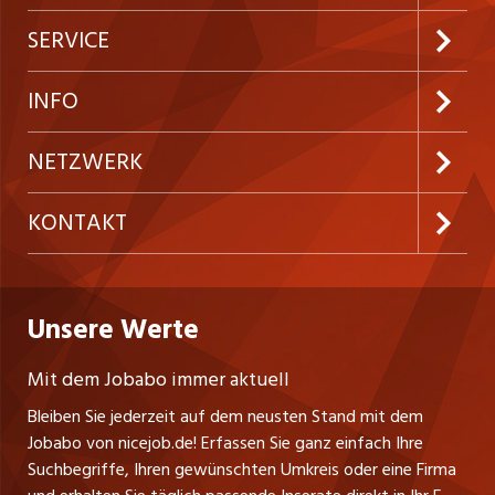
Jobabo abonnieren
SERVICE
Neue Stellen
Kundenlogin
INFO
Festanstellungen
Inserieren
Preise und Leistungen
NETZWERK
Temporäre Jobs
Firmen
AGB
ostjob.ch
KONTAKT
Freelance Jobs
Personalvermittler
Datenschutzerklärung
westjob.at
Niederlassung
Praktika
Bewerber-Cockpit
Deutschland
Nutzungsbedingungen
Unsere Werte
jobzüri.ch
Fa. nicejob.de
Lehrstellen
Impressum
PR Medien GmbH
jobmittelland.ch
Mit dem Jobabo immer aktuell
Lindauer Straße 16
Ferienjobs
Bleiben Sie jederzeit auf dem neusten Stand mit dem
D-88239 Wangen
jobbern.ch
Jobabo von nicejob.de! Erfassen Sie ganz einfach Ihre
Führungspositionen
Tel. +49 07522 795034
Suchbegriffe, Ihren gewünschten Umkreis oder eine Firma
jobbasel.ch
Thomas Reiner