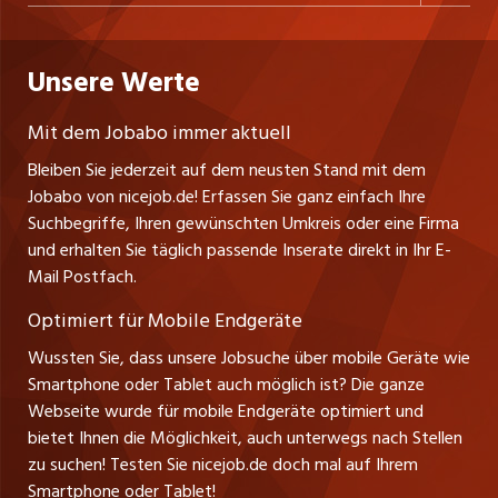
Personalvermittler
Datenschutzerklärung
westjob.at
Niederlassung
Praktika
Bewerber-Cockpit
Deutschland
Nutzungsbedingungen
Unsere Werte
jobzüri.ch
Fa. nicejob.de
Lehrstellen
Impressum
PR Medien GmbH
jobmittelland.ch
Mit dem Jobabo immer aktuell
Lindauer Straße 16
Ferienjobs
Bleiben Sie jederzeit auf dem neusten Stand mit dem
D-88239 Wangen
jobbern.ch
Jobabo von nicejob.de! Erfassen Sie ganz einfach Ihre
Führungspositionen
Tel. +49 07522 795034
Suchbegriffe, Ihren gewünschten Umkreis oder eine Firma
jobbasel.ch
Thomas Reiner
und erhalten Sie täglich passende Inserate direkt in Ihr E-
Management / Kader-Jobs
Ansprechpartner
Mail Postfach.
zentraljob.ch
Optimiert für Mobile Endgeräte
myjob.ch
Wussten Sie, dass unsere Jobsuche über mobile Geräte wie
Smartphone oder Tablet auch möglich ist? Die ganze
schaffu.ch (VS)
Webseite wurde für mobile Endgeräte optimiert und
bietet Ihnen die Möglichkeit, auch unterwegs nach Stellen
ajourjob.ch
zu suchen! Testen Sie nicejob.de doch mal auf Ihrem
Smartphone oder Tablet!
tagblatt.ch