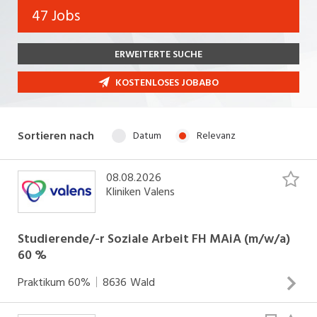
Bank, Versicherung
47 Jobs
Temporär (befristet)
Bau, Handwerk, Elektro
ERWEITERTE SUCHE
Bildung, Kunst, Design, Soziale Berufe, Sport
Freelance
KOSTENLOSES JOBABO
Chemie, Pharma, Biotechnologie
Praktikum
Consulting, Human Resources
Lehrstelle
Sortieren nach
Datum
Relevanz
Einkauf, Logistik, Transport, Verkehr
Ferienjob
Engineering, Technik, Architektur
08.08.2026
Kliniken Valens
POSITION
Finanzen, Controlling, Treuhand, Recht
Gartenbau, Landwirtschaft, Forstwirtschaft
Studierende/-r Soziale Arbeit FH MAiA (m/w/a)
Führungsposition
60 %
Gastronomie, Hotellerie, Tourismus,
Management / Kader
Lebensmittel
Praktikum
60%
8636
Wald
Immobilien, Facility Management, Reinigung