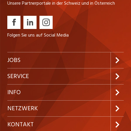
Unsere Partnerportale in der Schweiz und in Österreich
tatkräftig zur Seite ... Du passt zu uns, wenn … du Teil
INSERAT ANSEHEN
eines herzlichen und humorvollen Teams sein möchtest. du
über solide Deutschkenntnisse in Wort ...
Folgen Sie uns auf Social Media
JOBS
Jobabo abonnieren
SERVICE
Neue Stellen
Kundenlogin
INFO
Festanstellungen
Inserieren
Preise und Leistungen
NETZWERK
Temporäre Jobs
Firmen
AGB
ostjob.ch
KONTAKT
Freelance Jobs