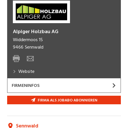
Alpiger Holzbau AG
Widdermoos 15
9466
Sennwald
Website
FIRMENINFOS
Willkommen bei der Alpiger Holzbau AG
FIRMA ALS JOBABO ABONNIEREN
Seit über 20 Jahren ist unser inhabergeführtes
Unternehmen in Sennwald tätig. Mit Erfolg! Über
die Jahre sind wir von ehemals 2 auf über 80
Sennwald
Mitarbeitende gewachsen.