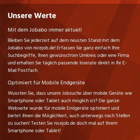
Niederlassung
Praktika
Bewerber-Cockpit
Deutschland
Nutzungsbedingungen
Unsere Werte
jobzüri.ch
Fa. nicejob.de
Lehrstellen
Impressum
PR Medien GmbH
jobmittelland.ch
Mit dem Jobabo immer aktuell
Lindauer Straße 16
Ferienjobs
Bleiben Sie jederzeit auf dem neusten Stand mit dem
D-88239 Wangen
jobbern.ch
Jobabo von nicejob.de! Erfassen Sie ganz einfach Ihre
Führungspositionen
Tel. +49 07522 795034
Suchbegriffe, Ihren gewünschten Umkreis oder eine Firma
jobbasel.ch
Thomas Reiner
und erhalten Sie täglich passende Inserate direkt in Ihr E-
Management / Kader-Jobs
Ansprechpartner
Mail Postfach.
zentraljob.ch
Optimiert für Mobile Endgeräte
myjob.ch
Wussten Sie, dass unsere Jobsuche über mobile Geräte wie
Smartphone oder Tablet auch möglich ist? Die ganze
schaffu.ch (VS)
Webseite wurde für mobile Endgeräte optimiert und
bietet Ihnen die Möglichkeit, auch unterwegs nach Stellen
ajourjob.ch
zu suchen! Testen Sie nicejob.de doch mal auf Ihrem
Smartphone oder Tablet!
tagblatt.ch