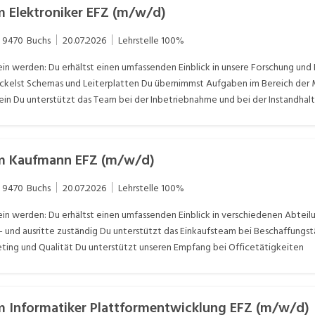
 Elektroniker EFZ (m/w/d)
9470
Buchs
20.07.2026
Lehrstelle
100%
in werden: Du erhältst einen umfassenden Einblick in unsere Forschung und
ckelst Schemas und Leiterplatten Du übernimmst Aufgaben im Bereich der Me
in Du unterstützt das Team bei der Inbetriebnahme und bei der Instandhal
m Kaufmann EFZ (m/w/d)
9470
Buchs
20.07.2026
Lehrstelle
100%
n werden: Du erhältst einen umfassenden Einblick in verschiedenen Abteilu
en- und ausritte zuständig Du unterstützt das Einkaufsteam bei Beschaffung
ing und Qualität Du unterstützt unseren Empfang bei Officetätigkeiten
 Informatiker Plattformentwicklung EFZ (m/w/d)