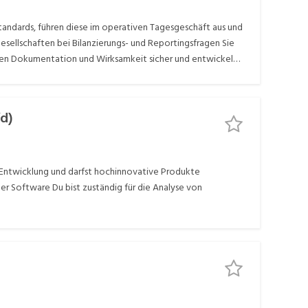
ndards, führen diese im operativen Tagesgeschäft aus und
sellschaften bei Bilanzierungs- und Reportingsfragen Sie
ssen Dokumentation und Wirksamkeit sicher und entwickeln
dardisierte Abweichungsanalysen sowie aussagekräftige ad
e wirken bei den gruppenweiten Planungsprozessen mit
stalten die Weiterentwicklung der Accounting- und
d)
erung der Intercompany-Verrechnung voran
 Entwicklung und darfst hochinnovative Produkte
r Software Du bist zuständig für die Analyse von