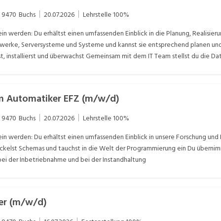
9470
Buchs
20.07.2026
Lehrstelle
100%
n werden: Du erhältst einen umfassenden Einblick in die Planung, Realisie
erke, Serversysteme und Systeme und kannst sie entsprechend planen und b
, installierst und überwachst Gemeinsam mit dem IT Team stellst du die Da
rst zum kompetenten Ansprechpartner für komplexe Supportanfragen der 
m Automatiker EFZ (m/w/d)
9470
Buchs
20.07.2026
Lehrstelle
100%
in werden: Du erhältst einen umfassenden Einblick in unsere Forschung und
ckelst Schemas und tauchst in die Welt der Programmierung ein Du übernim
ei der Inbetriebnahme und bei der Instandhaltung
er (m/w/d)