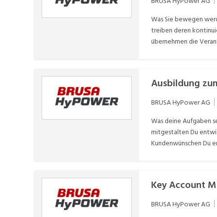
BRUSA HyPower AG
Was Sie bewegen werde
treiben deren kontinui
übernehmen die Verantw
es im Einklang mit Co
hoc-Auswertungen und 
und unterstützen die E
Ausbildung zum
Controlling-Prozesse 
BRUSA HyPower AG
Was deine Aufgaben se
mitgestalten Du entwic
Kundenwünschen Du era
Key Account M
BRUSA HyPower AG