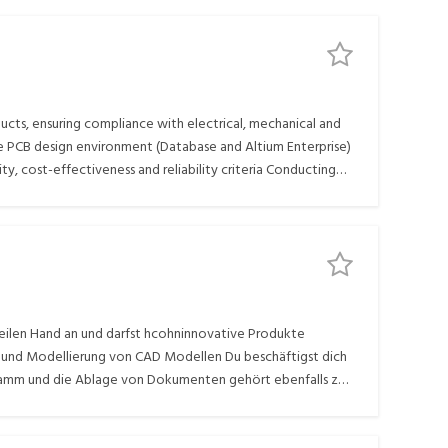
ucts, ensuring compliance with electrical, mechanical and
e PCB design environment (Database and Altium Enterprise)
y, cost-effectiveness and reliability criteria Conducting
th production and industrialization teams Preparation and
OMs) and assembly documentation Supporting prototype
h PCB fabrication and assembly partners to resolve
the development and implementation of PCB design
ilen Hand an und darfst hcohninnovative Produkte
n und Modellierung von CAD Modellen Du beschäftigst dich
ramm und die Ablage von Dokumenten gehört ebenfalls zu