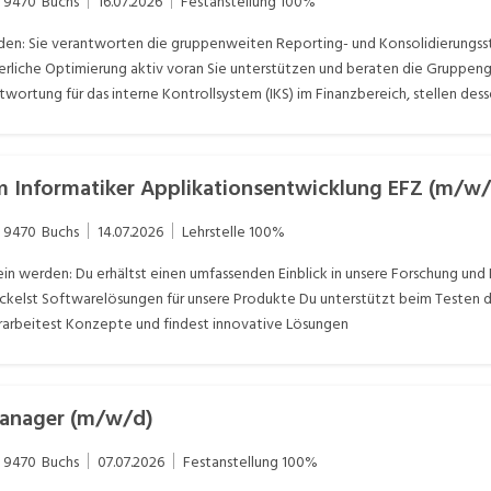
9470
Buchs
16.07.2026
Festanstellung
100%
n: Sie verantworten die gruppenweiten Reporting- und Konsolidierungssta
erliche Optimierung aktiv voran Sie unterstützen und beraten die Gruppenge
ortung für das interne Kontrollsystem (IKS) im Finanzbereich, stellen de
mpliance- und Governance-Anforderungen laufend weiter Sie erstellen stan
liefern dadurch wichtige Entscheidungsgrundlagen für das Management Si
rstellung von Budget, Forecasts und strategischen Finanzplanungen Sie ge
 Informatiker Applikationsentwicklung EFZ (m/w/
aktiv mit und treiben Standardisierung, Automatisierung sowie die Optimi
9470
Buchs
14.07.2026
Lehrstelle
100%
in werden: Du erhältst einen umfassenden Einblick in unsere Forschung und
kelst Softwarelösungen für unsere Produkte Du unterstützt beim Testen de
rbeitest Konzepte und findest innovative Lösungen
anager (m/w/d)
9470
Buchs
07.07.2026
Festanstellung
100%