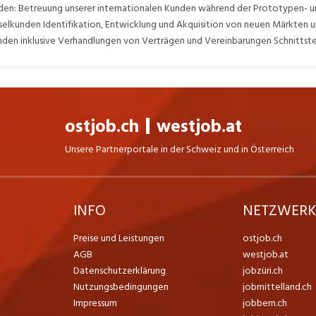
n: Betreuung unserer internationalen Kunden während der Prototypen- un
selkunden Identifikation, Entwicklung und Akquisition von neuen Märkten
den inklusive Verhandlungen von Verträgen und Vereinbarungen Schnittste
ostjob.ch
westjob.at
Unsere Partnerportale in der Schweiz und in Österreich
INFO
NETZWER
Preise und Leistungen
ostjob.ch
AGB
westjob.at
Datenschutzerklärung
jobzüri.ch
Nutzungsbedingungen
jobmittelland.ch
Impressum
jobbern.ch