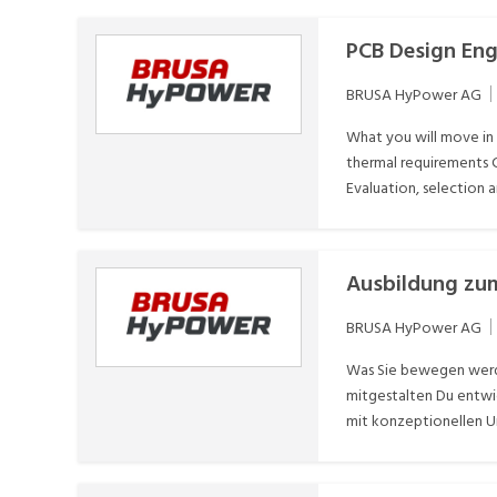
PCB Design Eng
BRUSA HyPower AG
What you will move in 
thermal requirements C
Evaluation, selection 
Design for Manufacturi
release of manufacturi
builds through assembl
Ausbildung zu
technical issues and c
guidelines, processes 
BRUSA HyPower AG
Was Sie bewegen werde
mitgestalten Du entwi
mit konzeptionellen U
deinen Aufgaben