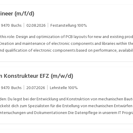
ineer (m/f/d)
9470
Buchs
02.08.2026
Festanstellung
100%
this role: Design and optimization of PCB layouts for new and existing prod
reation and maintenance of electronic components and libraries within th
and qualification of electronic components based on performance, availabilit
ng (DFM) and Design for Testability (DFT) reviews in close collaboration wi
ng documentation packages, including Gerber files, Bills of Materials (B
y integration, debugging activities and validation testing Coordination wit
m Konstrukteur EFZ (m/w/d)
ontinuously improve manufacturability and production efficiency Driving 
and best practices across the organization
9470
Buchs
20.07.2026
Lehrstelle
100%
n: Du legst bei der Entwicklung und Konstruktion von mechanischen Baute
ckelst dich zum Spezialisten für die Erstellung von mechanischen Entwürfe
ntersuchungen und Dokumentationen Die Datenpflege in unserem IT Prog