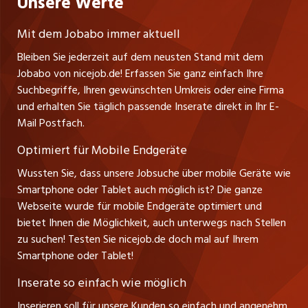
Unsere Werte
Fa. nicejob.de
Lehrstellen
Impressum
PR Medien GmbH
jobmittelland.ch
Mit dem Jobabo immer aktuell
Lindauer Straße 16
Ferienjobs
Bleiben Sie jederzeit auf dem neusten Stand mit dem
D-88239 Wangen
jobbern.ch
Jobabo von nicejob.de! Erfassen Sie ganz einfach Ihre
Führungspositionen
Tel. +49 07522 795034
Suchbegriffe, Ihren gewünschten Umkreis oder eine Firma
jobbasel.ch
Thomas Reiner
und erhalten Sie täglich passende Inserate direkt in Ihr E-
Management / Kader-Jobs
Ansprechpartner
Mail Postfach.
zentraljob.ch
Optimiert für Mobile Endgeräte
myjob.ch
Wussten Sie, dass unsere Jobsuche über mobile Geräte wie
Smartphone oder Tablet auch möglich ist? Die ganze
schaffu.ch (VS)
Webseite wurde für mobile Endgeräte optimiert und
bietet Ihnen die Möglichkeit, auch unterwegs nach Stellen
ajourjob.ch
zu suchen! Testen Sie nicejob.de doch mal auf Ihrem
Smartphone oder Tablet!
tagblatt.ch
Inserate so einfach wie möglich
FM1Today
Inserieren soll für unsere Kunden so einfach und angenehm