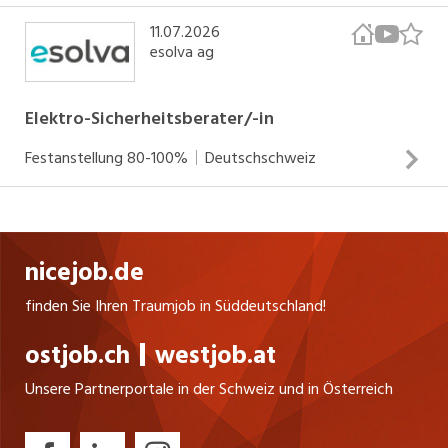
unsere Kunden überzeugte Botschafter sind.
11.07.2026
esolva ag
Elektro-Sicherheitsberater/-in
Festanstellung
80-100%
Deutschschweiz
Deine Energie Du führst Abnahme- und periodische
Kontrollen bei Wohnbauten, Gewerbe und Industrie durch
nicejob.de
und stellst sicher, dass alle Vorgaben eingehalten werden.
Du überwachst Termine für die Mängelbehebung und
finden Sie Ihren Traumjob in Süddeutschland!
erstellst Zustandsberichte sowie Sicherheitsnachweise.
ostjob.ch
westjob.at
Aufträge von Eigentümern, Installateuren und
INSERAT ANSEHEN
Netzbetreibern werden von dir eingeholt und im Sinne
Unsere Partnerportale in der Schweiz und in Österreich
unseres Service-Excellence-Gedankens bearbeitet. Du
nutzt die Möglichkeit, an Fachkursen und Weiterbildungen