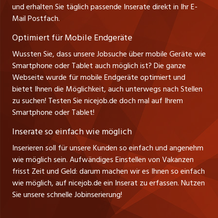
Thomas Reiner
und erhalten Sie täglich passende Inserate direkt in Ihr E-
Management / Kader-Jobs
Ansprechpartner
Mail Postfach.
zentraljob.ch
Optimiert für Mobile Endgeräte
myjob.ch
Wussten Sie, dass unsere Jobsuche über mobile Geräte wie
Smartphone oder Tablet auch möglich ist? Die ganze
schaffu.ch (VS)
Webseite wurde für mobile Endgeräte optimiert und
bietet Ihnen die Möglichkeit, auch unterwegs nach Stellen
ajourjob.ch
zu suchen! Testen Sie nicejob.de doch mal auf Ihrem
Smartphone oder Tablet!
tagblatt.ch
Inserate so einfach wie möglich
FM1Today
Inserieren soll für unsere Kunden so einfach und angenehm
wie möglich sein. Aufwändiges Einstellen von Vakanzen
frisst Zeit und Geld: darum machen wir es Ihnen so einfach
wie möglich, auf nicejob.de ein Inserat zu erfassen. Nutzen
Sie unsere schnelle Jobinserierung!