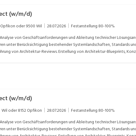
tect (w/m/d)
Opfikon oder 9500 Wil
28.07.2026
Festanstellung
80-100%
Analyse von Geschäftsanforderungen und Ableitung technischer Lösungsa
ren unter Berücksichtigung bestehender Systemlandschaften, Standards und 
hrung von Architektur-Reviews. Erstellung von Architektur-Blueprints, Kon
rheit, Performance und Wartbarkeit der Kundenlösung. Beratung und Abstim
twirkung bei Integrations-Testings. Review und Verbesserung der Lösungsko
nd Sicherstellung derer Einhaltung. Mitverantwortung bei der Definition u
sts (Qualitätssicherung).
tect (w/m/d)
Wil oder 8152 Opfikon
28.07.2026
Festanstellung
80-100%
Analyse von Geschäftsanforderungen und Ableitung technischer Lösungsa
ren unter Berücksichtigung bestehender Systemlandschaften, Standards und 
hrung von Architektur-Reviews. Erstellung von Architektur-Blueprints, Kon