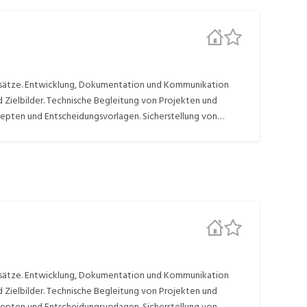
nsätze. Entwicklung, Dokumentation und Kommunikation
Zielbilder. Technische Begleitung von Projekten und
zepten und Entscheidungsvorlagen. Sicherstellung von
mung zwischen Business, Product Ownern, Entwicklungs- und
nzepte. Definieren und Etablieren unseres
nd Abnahme- und Akzeptanzkriterien für die Durchführung
nsätze. Entwicklung, Dokumentation und Kommunikation
Zielbilder. Technische Begleitung von Projekten und
zepten und Entscheidungsvorlagen. Sicherstellung von