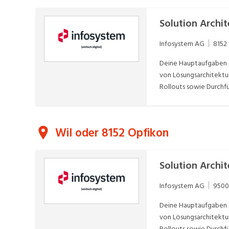
Solution Archi
Infosystem AG
8152
Deine Hauptaufgaben 
von Lösungsarchitektu
Rollouts sowie Durchfü
Skalierbarkeit, Siche
Infrastrukturteams. Mi
Architekturstandards u
Wil oder 8152 Opfikon
von User Acceptance Te
Solution Archi
Infosystem AG
9500
Deine Hauptaufgaben 
von Lösungsarchitektu
Rollouts sowie Durchfü