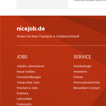
Skalierbarkeit, Siche
Infrastrukturteams. Mi
Architekturstandards u
von User Acceptance Te
nicejob.de
finden Sie Ihren Traumjob in Süddeutschland!
JOBS
SERVICE
Jobabo abonnieren
Kundenlogin
Neue Stellen
Inserieren
Festanstellungen
Firmen
Temporäre Jobs
Personalvermittler
Freelance Jobs
Bewerber-Cockpit
Praktika
Lehrstellen
Ferienjobs