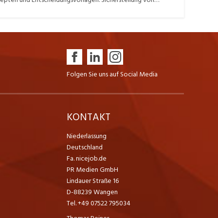
mung zwischen Business, Product Ownern, Entwicklungs- und
nzepte. Definieren und Etablieren unseres
nd Abnahme- und Akzeptanzkriterien für die Durchführung
Folgen Sie uns auf Social Media
K
KONTAKT
Niederlassung
Deutschland
Fa. nicejob.de
PR Medien GmbH
Lindauer Straße 16
D-88239 Wangen
Tel. +49 07522 795034