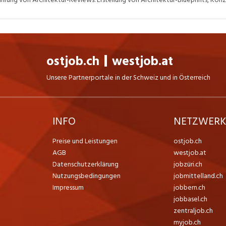
rheit, Performance und Wartbarkeit der Kundenlösung. Beratung und Abstim
twirkung bei Integrations-Testings. Review und Verbesserung der Lösungsko
nd Sicherstellung derer Einhaltung. Mitverantwortung bei der Definition u
sts (Qualitätssicherung).
ostjob.ch
westjob.at
Unsere Partnerportale in der Schweiz und in Österreich
INFO
NETZWER
Preise und Leistungen
ostjob.ch
AGB
westjob.at
Datenschutzerklärung
jobzüri.ch
Nutzungsbedingungen
jobmittelland.ch
Impressum
jobbern.ch
jobbasel.ch
zentraljob.ch
myjob.ch