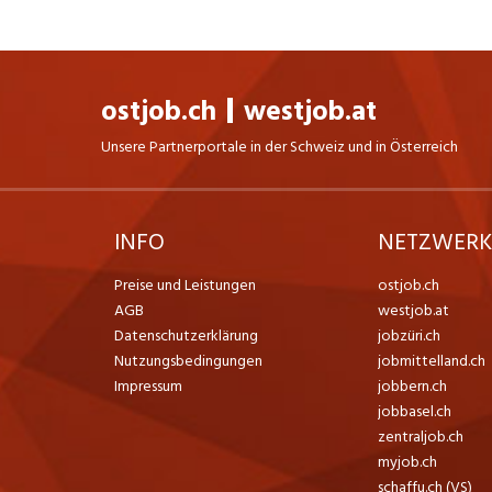
ostjob.ch
westjob.at
Unsere Partnerportale in der Schweiz und in Österreich
INFO
NETZWER
Preise und Leistungen
ostjob.ch
AGB
westjob.at
Datenschutzerklärung
jobzüri.ch
Nutzungsbedingungen
jobmittelland.ch
Impressum
jobbern.ch
jobbasel.ch
zentraljob.ch
myjob.ch
schaffu.ch (VS)