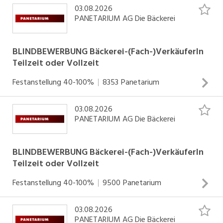
Produkten und unserem herzlichen Service.
03.08.2026
PANETARIUM AG Die Bäckerei
Studenten und Quereinsteiger lernen
Fachkompetenz und Routine. Im Panetarium ist
BLINDBEWERBUNG Bäckerei-(Fach-)VerkäuferIn
uns die Persönlichkeitsentwicklung wichtig, wir
Teilzeit oder Vollzeit
bieten verschiedene interne
Festanstellung
40-100%
8353
Panetarium
Weiterbildungsmöglichkeiten und
Aufstiegschancen.
03.08.2026
MENSCHEN DIE IMMER WILLKOMMEN SIND: Sie sind ein
PANETARIUM AG Die Bäckerei
motivierter Mensch mit Ausstrahlung und Erfahrung im
Für die Lesbarkeit verwenden wir ausschliesslich
die männliche Form, sprechen jedoch alle
Verkauf oder im Umgang mit Gästen. Freude am bedienen,
Menschen damit an.
an Lebensmittel und an Zugehörigkeit setzten wir voraus.
BLINDBEWERBUNG Bäckerei-(Fach-)VerkäuferIn
Teilzeit oder Vollzeit
INSERAT ANSEHEN
Festanstellung
40-100%
9500
Panetarium
03.08.2026
MENSCHEN DIE IMMER WILLKOMMEN SIND: Sie sind ein
PANETARIUM AG Die Bäckerei