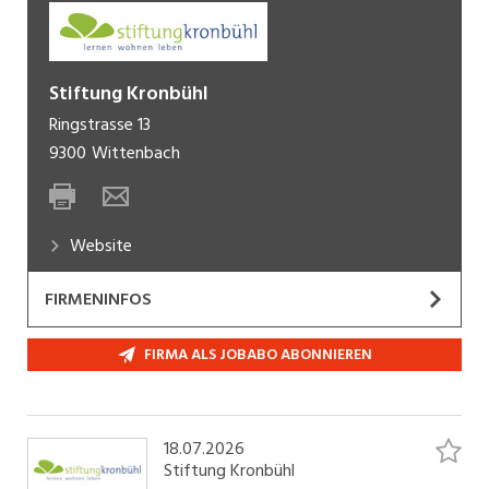
Stiftung Kronbühl
Ringstrasse 13
9300
Wittenbach
Website
FIRMENINFOS
Die
Stiftung Kronbühl
fördert, begleitet und
FIRMA ALS JOBABO ABONNIEREN
betreut Kinder, Jugendliche und erwachsene
Menschen mit schwerer körperlicher und
geistiger Beeinträchtigung. Mit unseren
18.07.2026
vielfältigen, auf die individuellen Bedürfnisse
Stiftung Kronbühl
unserer Klientinnen und Klienten bezogenen