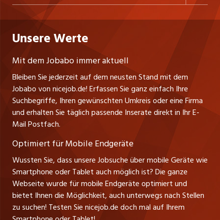
Freelance Jobs
Personalvermittler
Datenschutzerklärung
westjob.at
Niederlassung
Praktika
Bewerber-Cockpit
Deutschland
Nutzungsbedingungen
Unsere Werte
jobzüri.ch
Fa. nicejob.de
Lehrstellen
Impressum
PR Medien GmbH
jobmittelland.ch
Mit dem Jobabo immer aktuell
Lindauer Straße 16
Ferienjobs
Bleiben Sie jederzeit auf dem neusten Stand mit dem
D-88239 Wangen
jobbern.ch
Jobabo von nicejob.de! Erfassen Sie ganz einfach Ihre
Führungspositionen
Tel. +49 07522 795034
Suchbegriffe, Ihren gewünschten Umkreis oder eine Firma
jobbasel.ch
Thomas Reiner
und erhalten Sie täglich passende Inserate direkt in Ihr E-
Management / Kader-Jobs
Ansprechpartner
Mail Postfach.
zentraljob.ch
Optimiert für Mobile Endgeräte
myjob.ch
Wussten Sie, dass unsere Jobsuche über mobile Geräte wie
Smartphone oder Tablet auch möglich ist? Die ganze
schaffu.ch (VS)
Webseite wurde für mobile Endgeräte optimiert und
bietet Ihnen die Möglichkeit, auch unterwegs nach Stellen
ajourjob.ch
zu suchen! Testen Sie nicejob.de doch mal auf Ihrem
Smartphone oder Tablet!
tagblatt.ch