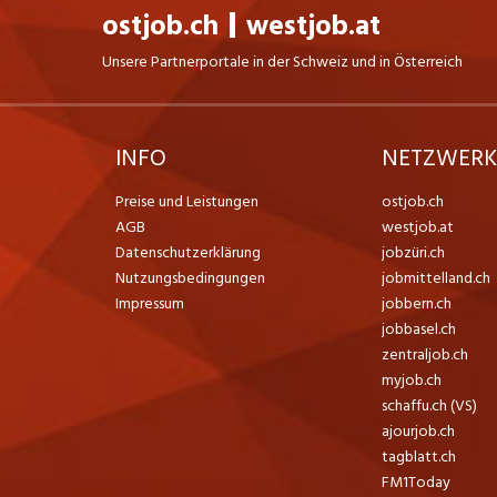
ostjob.ch
westjob.at
Unsere Partnerportale in der Schweiz und in Österreich
INFO
NETZWER
Preise und Leistungen
ostjob.ch
AGB
westjob.at
Datenschutzerklärung
jobzüri.ch
Nutzungsbedingungen
jobmittelland.ch
Impressum
jobbern.ch
jobbasel.ch
zentraljob.ch
myjob.ch
schaffu.ch (VS)
ajourjob.ch
tagblatt.ch
FM1Today