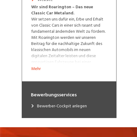
Wir sind Roarington – Das neue
Classic Car Metaland.
Wir setzen uns dafür ein, Erbe und Erhalt
von Classic Cars in einer sich rasant und
fundamental ändernden Welt zu fördern.
Mit Roarington werden wir unseren
Beitrag für die nachhaltige Zukunft des
klassischen Automobils im neuen
digitalen Zeitalter leisten und diese
grossartigen Fahrzeuge bei einer
jüngeren Generation fördern. Roarington
Mehr
versteht sich als Brückenbauer zwischen
dem realen und dem virtuellen Leben
rund um Classic Cars. Es will jung und alt
begeistern, jederzeit und überall. Und mit
Bewerbungsservices
digitalen Zwillingen werden diese
grossartigen Autos praktisch unsterblich.
Bewerber-Cockpit anlegen