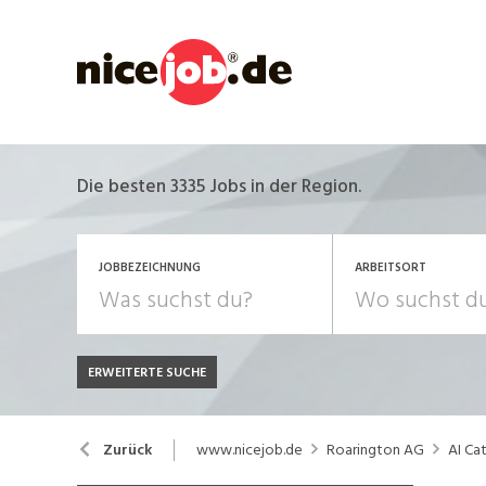
Die besten 3335 Jobs in der Region.
JOBBEZEICHNUNG
ARBEITSORT
ERWEITERTE SUCHE
JOB-TYP
Bank, Versicherung
B
Festanstellung
www.nicejob.de
Roarington AG
AI Cat
Zurück
Chemie, Pharma, Biotechnologie
C