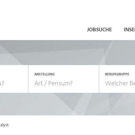
JOBSUCHE
INSE
ANSTELLUNG
BERUFSGRUPPE
Bildung, Kunst, Design
10-100%
Pensum
POSITION
au, Handwerk, Elektro
Berufe, Sport
Temporär (befristet)
Führung
Einkauf, Logistik, Tra
alyst
onsulting, Human Resources
Verkehr