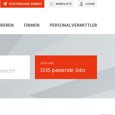
KOSTENLOSES JOBABO
MERKLISTE
LOGIN
JETZT BEWERBEN
RIEREN
FIRMEN
PERSONALVERMITTLER
ZEIGE MIR
3335 passende Jobs
, Soziale
sposition
nsport,