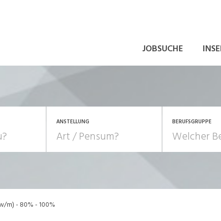
JOBSUCHE
INSE
ANSTELLUNG
BERUFSGRUPPE
Bildung, Kunst, Design
10-100%
Pensum
POSITION
au, Handwerk, Elektro
Berufe, Sport
Temporär (befristet)
Führung
Einkauf, Logistik, Tra
(w/m) - 80% - 100%
onsulting, Human Resources
Verkehr