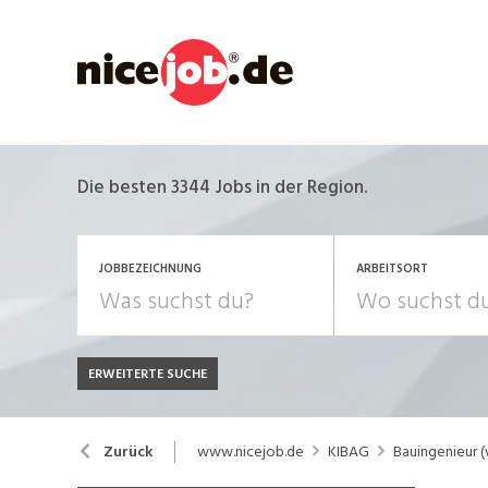
Die besten 3344 Jobs in der Region.
JOBBEZEICHNUNG
ARBEITSORT
ERWEITERTE SUCHE
JOB-TYP
Bank, Versicherung
B
Festanstellung
www.nicejob.de
KIBAG
Bauingenieur 
Zurück
Chemie, Pharma, Biotechnologie
C