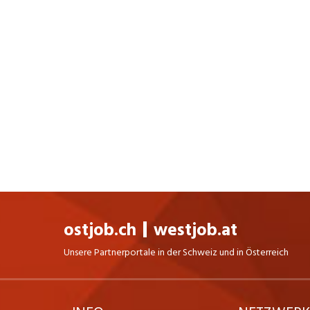
ostjob.ch
westjob.at
Unsere Partnerportale in der Schweiz und in Österreich