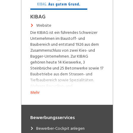
KIBAG
Website
Die KIBAG ist ein führendes Schweizer
Unternehmen im Baustoff- und
Baubereich und entstand 1926 aus dem
Zusammenschluss von zwei Kies- und
Bagger-Unternehmen. Zur KIBAG
gehören heute 14 Kieswerke, 3
Steinbrüche und 25 Betonwerke sowie 17
Baubetriebe aus dem Strassen- und
Tiefbaubereich sowie Spezialitäten.
Mehrere Recycling- und
Entsorgungsunternehmen sowie
Mehr
Dienstleister aus dem Freizeitbereich
runden das Bild ab. Insgesamt beschäftigt
das Unternehmen rund 2000
Mitarbeitende schwergewichtig in den
Bewerbungsservices
drei Geschäftsbereichen Baustoffe,
Bauleistungen sowie Umwelt und
Bewerber-Cockpit anlegen