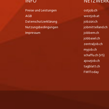
INFO
NETZWER
Preise und Leistungen
ostjob.ch
AGB
westjob.at
Datenschutzerklärung
jobzüri.ch
Nutzungsbedingungen
jobmittelland.ch
Impressum
jobbern.ch
jobbasel.ch
zentraljob.ch
myjob.ch
schaffu.ch (VS)
ajourjob.ch
tagblatt.ch
FM1Today