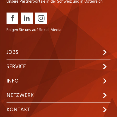
Unsere Partnerportale in der Schweiz und in Österreich
Folgen Sie uns auf Social Media
JOBS
Jobabo abonnieren
SERVICE
Neue Stellen
Kundenlogin
INFO
Festanstellungen
Inserieren
Preise und Leistungen
NETZWERK
Temporäre Jobs
Firmen
AGB
ostjob.ch
KONTAKT
Freelance Jobs
Personalvermittler