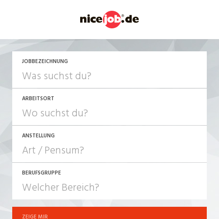
JETZT BEWERBEN
JOBBEZEICHNUNG
ARBEITSORT
ANSTELLUNG
BERUFSGRUPPE
JOB-TYP
10-100%
Festanstellung
ZEIGE MIR