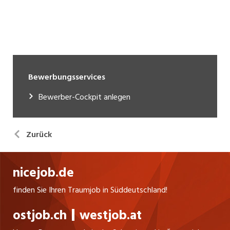
Bewerbungsservices
Bewerber-Cockpit anlegen
Zurück
nicejob.de
finden Sie Ihren Traumjob in Süddeutschland!
ostjob.ch
westjob.at