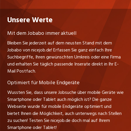
Datenschutzerklärung
westjob.at
Niederlassung
Praktika
Bewerber-Cockpit
Deutschland
Nutzungsbedingungen
Unsere Werte
jobzüri.ch
Fa. nicejob.de
Lehrstellen
Impressum
PR Medien GmbH
jobmittelland.ch
Mit dem Jobabo immer aktuell
Lindauer Straße 16
Ferienjobs
Bleiben Sie jederzeit auf dem neusten Stand mit dem
D-88239 Wangen
jobbern.ch
Jobabo von nicejob.de! Erfassen Sie ganz einfach Ihre
Führungspositionen
Tel. +49 07522 795034
Suchbegriffe, Ihren gewünschten Umkreis oder eine Firma
jobbasel.ch
Thomas Reiner
und erhalten Sie täglich passende Inserate direkt in Ihr E-
Management / Kader-Jobs
Ansprechpartner
Mail Postfach.
zentraljob.ch
Optimiert für Mobile Endgeräte
myjob.ch
Wussten Sie, dass unsere Jobsuche über mobile Geräte wie
Smartphone oder Tablet auch möglich ist? Die ganze
schaffu.ch (VS)
Webseite wurde für mobile Endgeräte optimiert und
bietet Ihnen die Möglichkeit, auch unterwegs nach Stellen
ajourjob.ch
zu suchen! Testen Sie nicejob.de doch mal auf Ihrem
Smartphone oder Tablet!
tagblatt.ch