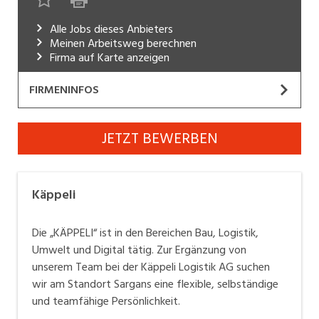
Industrie, Maschinenbau, Anlagenbau,
Alle Jobs dieses Anbieters
Produktion
Meinen Arbeitsweg berechnen
Firma auf Karte anzeigen
Informatik, Telekommunikation
Kaufm. Berufe, Kundendienst, Verwaltung
FIRMENINFOS
Körperpflege, Wellness
Käppeli
JETZT BEWERBEN
Marketing, Kommunikation, Medien, Druck
Website
Mechanik, Elektronik, Optik, Textil (Fertigung)
Wir sind in den Bereichen Bau, Logistik, Umwelt und
Käppeli
Digital tätig.
Medizin, Gesundheitswesen, Pflege
Die „KÄPPELI“ ist in den Bereichen Bau, Logistik,
Verkauf, Handel, Kundenberatung,
Nur mit hoch qualifizierten Fach- und Führungskräften
Aussendienst
Umwelt und Digital tätig. Zur Ergänzung von
kann beste Qualität für unsere Kunden hergestellt
unserem Team bei der Käppeli Logistik AG suchen
Sicherheit, Rettung, Polizei, Zoll
werden. Fachliches Know-How der MitarbeiterInnen
wir am Standort Sargans eine flexible, selbständige
und des gesamten Teams ist wichtig und muss
und teamfähige Persönlichkeit.
regelmäßig aktuell gehalten werden.