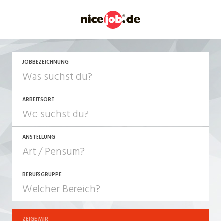
JETZT BEWERBEN
JOBBEZEICHNUNG
ARBEITSORT
ANSTELLUNG
BERUFSGRUPPE
JOB-TYP
10-100%
Festanstellung
ZEIGE MIR