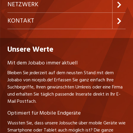
Inserieren
Preise und Leistungen
NETZWERK
Temporäre Jobs
Firmen
AGB
ostjob.ch
KONTAKT
Freelance Jobs
Personalvermittler
Datenschutzerklärung
westjob.at
Niederlassung
Praktika
Bewerber-Cockpit
Deutschland
Nutzungsbedingungen
Unsere Werte
jobzüri.ch
Fa. nicejob.de
Lehrstellen
Impressum
PR Medien GmbH
jobmittelland.ch
Mit dem Jobabo immer aktuell
Lindauer Straße 16
Ferienjobs
Bleiben Sie jederzeit auf dem neusten Stand mit dem
D-88239 Wangen
jobbern.ch
Jobabo von nicejob.de! Erfassen Sie ganz einfach Ihre
Führungspositionen
Tel. +49 07522 795034
Suchbegriffe, Ihren gewünschten Umkreis oder eine Firma
jobbasel.ch
Thomas Reiner
und erhalten Sie täglich passende Inserate direkt in Ihr E-
Management / Kader-Jobs
Ansprechpartner
Mail Postfach.
zentraljob.ch
Optimiert für Mobile Endgeräte
myjob.ch
Wussten Sie, dass unsere Jobsuche über mobile Geräte wie
Smartphone oder Tablet auch möglich ist? Die ganze
schaffu.ch (VS)