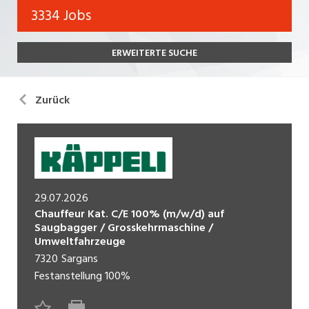
Bank, Versicherung
3334 Jobs
Temporär (befristet)
Bau, Handwerk, Elektro
ERWEITERTE SUCHE
Bildung, Kunst, Design, Soziale Berufe, Sport
Freelance
Chemie, Pharma, Biotechnologie
Praktikum
Zurück
Consulting, Human Resources
Lehrstelle
Einkauf, Logistik, Transport, Verkehr
Ferienjob
Engineering, Technik, Architektur
29.07.2026
POSITION
Finanzen, Controlling, Treuhand, Recht
Chauffeur Kat. C/E 100% (m/w/d) auf
Gartenbau, Landwirtschaft, Forstwirtschaft
Saugbagger / Grosskehrmaschine /
Führungsposition
Umweltfahrzeuge
Gastronomie, Hotellerie, Tourismus,
7320
Sargans
Management / Kader
Lebensmittel
Festanstellung
100%
Immobilien, Facility Management, Reinigung