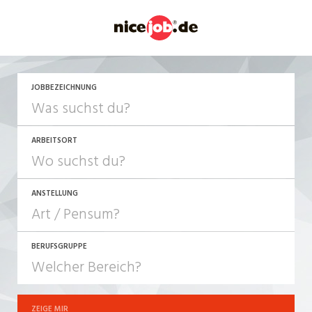
JETZT BEWERBEN
JOBBEZEICHNUNG
ARBEITSORT
ANSTELLUNG
BERUFSGRUPPE
JOB-TYP
10-100%
Festanstellung
ZEIGE MIR