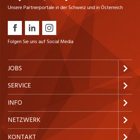
Unsere Partnerportale in der Schweiz und in Österreich
Folgen Sie uns auf Social Media
JOBS
Jobabo abonnieren
SERVICE
Neue Stellen
Kundenlogin
INFO
Festanstellungen
Inserieren
Preise und Leistungen
NETZWERK
Temporäre Jobs
Firmen
AGB
ostjob.ch
KONTAKT