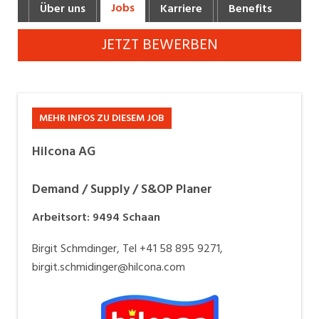
Jobs
Über uns
Karriere
Benefits
Fot
Industrie, Maschinenbau, Anlagenbau,
Produktion
JETZT BEWERBEN
Informatik, Telekommunikation
Kaufm. Berufe, Kundendienst, Verwaltung
Körperpflege, Wellness
MEHR INFOS ZU DIESEM JOB
Marketing, Kommunikation, Medien, Druck
Hilcona AG
Mechanik, Elektronik, Optik, Textil (Fertigung)
Demand / Supply / S&OP Planer
Medizin, Gesundheitswesen, Pflege
Arbeitsort
:
9494
Schaan
Verkauf, Handel, Kundenberatung,
Birgit Schmdinger, Tel +41 58 895 9271,
Aussendienst
birgit.schmidinger@hilcona.com
Sicherheit, Rettung, Polizei, Zoll