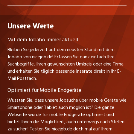
Freelance Jobs
Personalvermittler
Datenschutzerklärung
westjob.at
Niederlassung
Praktika
Bewerber-Cockpit
Deutschland
Nutzungsbedingungen
Unsere Werte
jobzüri.ch
Fa. nicejob.de
Lehrstellen
Impressum
PR Medien GmbH
jobmittelland.ch
Mit dem Jobabo immer aktuell
Lindauer Straße 16
Ferienjobs
Bleiben Sie jederzeit auf dem neusten Stand mit dem
D-88239 Wangen
jobbern.ch
Jobabo von nicejob.de! Erfassen Sie ganz einfach Ihre
Führungspositionen
Tel. +49 07522 795034
Suchbegriffe, Ihren gewünschten Umkreis oder eine Firma
jobbasel.ch
Thomas Reiner
und erhalten Sie täglich passende Inserate direkt in Ihr E-
Management / Kader-Jobs
Ansprechpartner
Mail Postfach.
zentraljob.ch
Optimiert für Mobile Endgeräte
myjob.ch
Wussten Sie, dass unsere Jobsuche über mobile Geräte wie
Smartphone oder Tablet auch möglich ist? Die ganze
schaffu.ch (VS)
Webseite wurde für mobile Endgeräte optimiert und
bietet Ihnen die Möglichkeit, auch unterwegs nach Stellen
ajourjob.ch
zu suchen! Testen Sie nicejob.de doch mal auf Ihrem