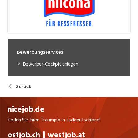
Bewerbungsservices
Bewerber-Cockpit anlegen
Zurück
nicejob.de
finden Sie Ihren Traumjob in Süddeutschland!
ostjob.ch
westjob.at