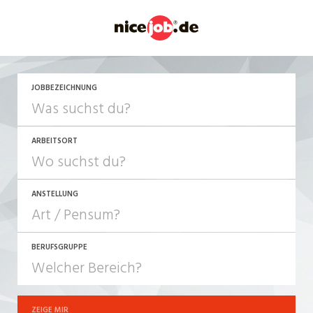
JETZT BEWERBEN
JOBBEZEICHNUNG
ARBEITSORT
ANSTELLUNG
BERUFSGRUPPE
JOB-TYP
10-100%
Festanstellung
ZEIGE MIR