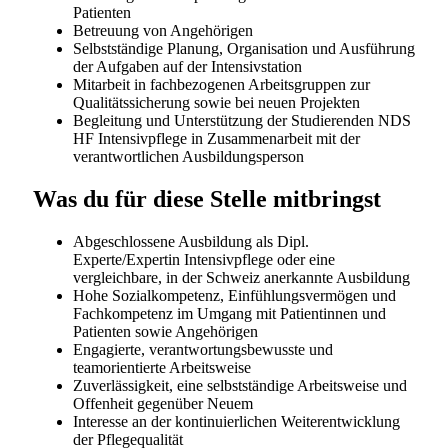
und initiative Persönlichkeit sind, finden Sie bei HOCH
Health Ostschweiz die idealen Voraussetzungen Ihre
berufliche Zukunft zu gestalten. Informieren Sie sich
über die Möglichkeiten unter
www.h-och.ch/karriere
HOCH Health Ostschweiz hat regional an
verschiedenen Standorten vertreten und ist damit
oftmals ein Arbeitsort in der Nähe des Wohnortes.
Kantonsspital St.Gallen
Spital Altstätten
Spital Grabs
Spital Linth
Spital Wil
Ambi Flawil
Ambi Rorschach
Ambulatorium Rorschach