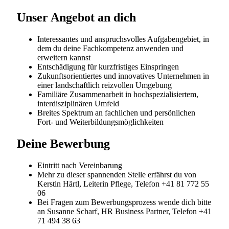
Starten Sie Ihre berufliche Zukunft bei der grössten
Gesundheitsversorgerin der Schweiz. Ob Sie am
Anfang Ihrer Laufbahn stehen oder nach neuen
Entwicklungsmöglichkeiten suchen – bei HOCH Health
Ostschweiz erwarten Sie spannende
Herausforderungen, umfassende Aus- und
Weiterbildungsangebote und ein engagiertes Team,
das Sie auf Ihrem Weg unterstützt.
HOCH Health Ostschweiz fördert und unterstützt die
Aus-, Fort- und Weiterbildung von Mitarbeitenden.
Jährlich nutzen über 700 Personen – von der
Grundbildung über die Höhere Fachschule bis hin zur
Fachhochschule inklusive Nachdiplomstudiengänge –
das Angebot. In internen und externen Fort- und
Weiterbildungsangeboten werden sowohl die
fachliche Bildung als auch methodische Kompetenzen