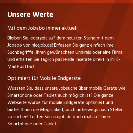
Niederlassung
gesundheitsfördernde Kurse und diverse Beratungs-
Praktika
Bewerber-Cockpit
Deutschland
und Coachingangebote zur Verfügung. Wir
Nutzungsbedingungen
Unsere Werte
jobzüri.ch
Fa. nicejob.de
unterstützen Sie dabei, sowohl Ihre fachlichen als
Lehrstellen
Impressum
PR Medien GmbH
auch Ihre persönlichen Kompetenzen stetig
jobmittelland.ch
Mit dem Jobabo immer aktuell
Lindauer Straße 16
weiterzuentwickeln.
Ferienjobs
Bleiben Sie jederzeit auf dem neusten Stand mit dem
D-88239 Wangen
jobbern.ch
Jobabo von nicejob.de! Erfassen Sie ganz einfach Ihre
Führungspositionen
Tel. +49 07522 795034
Suchbegriffe, Ihren gewünschten Umkreis oder eine Firma
jobbasel.ch
Thomas Reiner
und erhalten Sie täglich passende Inserate direkt in Ihr E-
Management / Kader-Jobs
Ansprechpartner
Mail Postfach.
zentraljob.ch
Optimiert für Mobile Endgeräte
myjob.ch
Wussten Sie, dass unsere Jobsuche über mobile Geräte wie
Smartphone oder Tablet auch möglich ist? Die ganze
schaffu.ch (VS)
Webseite wurde für mobile Endgeräte optimiert und
bietet Ihnen die Möglichkeit, auch unterwegs nach Stellen
ajourjob.ch
zu suchen! Testen Sie nicejob.de doch mal auf Ihrem
Smartphone oder Tablet!
tagblatt.ch