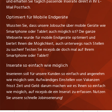
und erhalten Sie täglich passende Inserate direkt in Ihr E-
Management / Kader-Jobs
Ansprechpartner
Mail Postfach.
zentraljob.ch
Optimiert für Mobile Endgeräte
myjob.ch
Wussten Sie, dass unsere Jobsuche über mobile Geräte wie
Smartphone oder Tablet auch möglich ist? Die ganze
schaffu.ch (VS)
Webseite wurde für mobile Endgeräte optimiert und
bietet Ihnen die Möglichkeit, auch unterwegs nach Stellen
ajourjob.ch
zu suchen! Testen Sie nicejob.de doch mal auf Ihrem
Smartphone oder Tablet!
tagblatt.ch
Inserate so einfach wie möglich
FM1Today
Inserieren soll für unsere Kunden so einfach und angenehm
wie möglich sein. Aufwändiges Einstellen von Vakanzen
frisst Zeit und Geld: darum machen wir es Ihnen so einfach
wie möglich, auf nicejob.de ein Inserat zu erfassen. Nutzen
Sie unsere schnelle Jobinserierung!