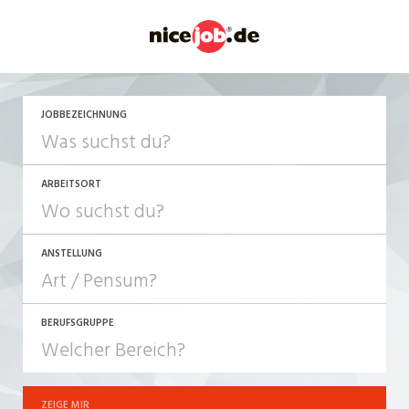
JETZT BEWERBEN
JOBBEZEICHNUNG
ARBEITSORT
ANSTELLUNG
BERUFSGRUPPE
JOB-TYP
10-100%
Festanstellung
ZEIGE MIR