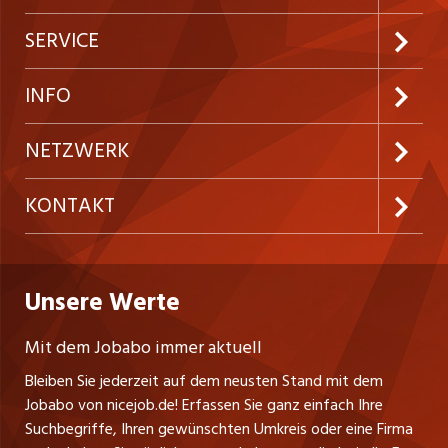
Jobabo abonnieren
SERVICE
Neue Stellen
Kundenlogin
INFO
Festanstellungen
Inserieren
Preise und Leistungen
NETZWERK
Temporäre Jobs
Firmen
AGB
ostjob.ch
KONTAKT
Freelance Jobs
Personalvermittler
Datenschutzerklärung
westjob.at
Niederlassung
Praktika
Bewerber-Cockpit
Deutschland
Nutzungsbedingungen
Unsere Werte
jobzüri.ch
Fa. nicejob.de
Lehrstellen
Impressum
PR Medien GmbH
jobmittelland.ch
Mit dem Jobabo immer aktuell
Lindauer Straße 16
Ferienjobs
Bleiben Sie jederzeit auf dem neusten Stand mit dem
D-88239 Wangen
jobbern.ch
Jobabo von nicejob.de! Erfassen Sie ganz einfach Ihre
Führungspositionen
Tel. +49 07522 795034
Suchbegriffe, Ihren gewünschten Umkreis oder eine Firma
jobbasel.ch
Thomas Reiner