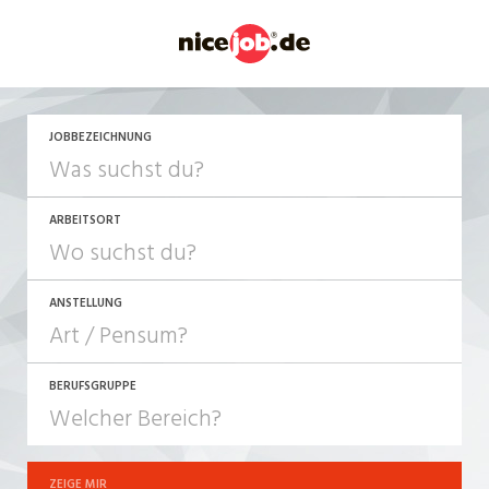
JETZT BEWERBEN
JOBBEZEICHNUNG
ARBEITSORT
ANSTELLUNG
BERUFSGRUPPE
JOB-TYP
10-100%
Festanstellung
ZEIGE MIR