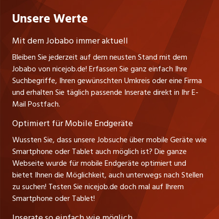
Praktika
Bewerber-Cockpit
Deutschland
Nutzungsbedingungen
Unsere Werte
jobzüri.ch
Fa. nicejob.de
Lehrstellen
Impressum
PR Medien GmbH
jobmittelland.ch
Mit dem Jobabo immer aktuell
Lindauer Straße 16
Ferienjobs
Bleiben Sie jederzeit auf dem neusten Stand mit dem
D-88239 Wangen
jobbern.ch
Jobabo von nicejob.de! Erfassen Sie ganz einfach Ihre
Führungspositionen
Tel. +49 07522 795034
Suchbegriffe, Ihren gewünschten Umkreis oder eine Firma
jobbasel.ch
Thomas Reiner
und erhalten Sie täglich passende Inserate direkt in Ihr E-
Management / Kader-Jobs
Ansprechpartner
Mail Postfach.
zentraljob.ch
Optimiert für Mobile Endgeräte
myjob.ch
Wussten Sie, dass unsere Jobsuche über mobile Geräte wie
Smartphone oder Tablet auch möglich ist? Die ganze
schaffu.ch (VS)
Webseite wurde für mobile Endgeräte optimiert und
bietet Ihnen die Möglichkeit, auch unterwegs nach Stellen
ajourjob.ch
zu suchen! Testen Sie nicejob.de doch mal auf Ihrem
Smartphone oder Tablet!
tagblatt.ch
Inserate so einfach wie möglich