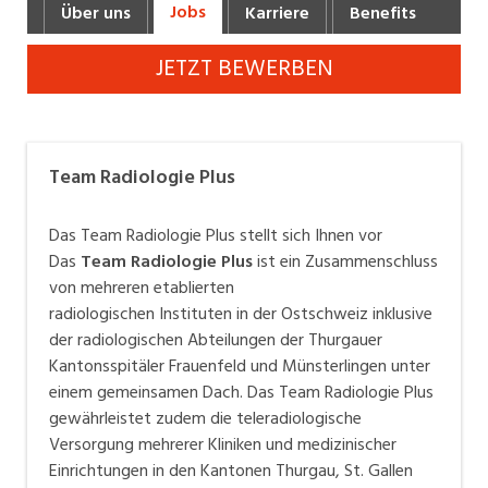
Jobs
Über uns
Karriere
Benefits
Fot
Industrie, Maschinenbau, Anlagenbau,
Produktion
JETZT BEWERBEN
Informatik, Telekommunikation
Kaufm. Berufe, Kundendienst, Verwaltung
Team Radiologie Plus
Körperpflege, Wellness
Marketing, Kommunikation, Medien, Druck
Das Team Radiologie Plus stellt sich Ihnen vor
Das
Team Radiologie Plus
ist ein Zusammenschluss
Mechanik, Elektronik, Optik, Textil (Fertigung)
von mehreren etablierten
radiologischen Instituten in der Ostschweiz inklusive
Medizin, Gesundheitswesen, Pflege
der radiologischen Abteilungen der Thurgauer
Verkauf, Handel, Kundenberatung,
Kantonsspitäler Frauenfeld und Münsterlingen unter
Aussendienst
einem gemeinsamen Dach. Das Team Radiologie Plus
gewährleistet zudem die teleradiologische
Sicherheit, Rettung, Polizei, Zoll
Versorgung mehrerer Kliniken und medizinischer
Einrichtungen in den Kantonen Thurgau, St. Gallen