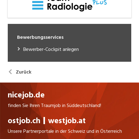
Bewerbungsservices
Bewerber-Cockpit anlegen
Zurück
nicejob.de
finden Sie Ihren Traumjob in Süddeutschland!
ostjob.ch
westjob.at
Unsere Partnerportale in der Schweiz und in Österreich