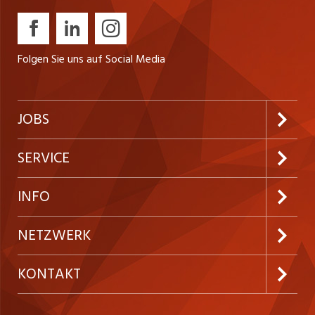
Folgen Sie uns auf Social Media
JOBS
Jobabo abonnieren
SERVICE
Neue Stellen
Kundenlogin
INFO
Festanstellungen
Inserieren
Preise und Leistungen
NETZWERK
Temporäre Jobs
Firmen
AGB
ostjob.ch
KONTAKT
Freelance Jobs
Personalvermittler
Datenschutzerklärung
westjob.at
Niederlassung