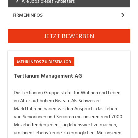
Alle Jobs dieses Anbieters
Industrie, Maschinenbau, Anlagenbau,
Produktion
FIRMENINFOS
Informatik, Telekommunikation
Tertianum Management AG
JETZT BEWERBEN
Kaufm. Berufe, Kundendienst, Verwaltung
Website
Körperpflege, Wellness
Unsere Vision
MEHR INFOS ZU DIESEM JOB
Marketing, Kommunikation, Medien, Druck
Wir bereichern das Leben der Menschen, indem wir
Lebensqualität aus Leidenschaft bieten.
Tertianum Management AG
Mechanik, Elektronik, Optik, Textil (Fertigung)
Medizin, Gesundheitswesen, Pflege
Arbeiten bei Tertianum: Mehr als ein Job
Die Tertianum Gruppe steht für Wohnen und Leben
Wo Lebensfreude zum Beruf wird
im Alter auf hohem Niveau. Als Schweizer
Verkauf, Handel, Kundenberatung,
Willkommen bei Tertianum Wir bieten dir spannende
Aussendienst
Marktführerin haben wir den Anspruch, das Leben
Perspektiven in den verschiedensten Berufsgruppen.
von Seniorinnen und Senioren mit unseren rund 7000
Sicherheit, Rettung, Polizei, Zoll
Bei uns findest du sinnstiftende Tätigkeiten,
Mitarbeitenden jeden Tag lebenswert zu machen,
umfangreiche Weiterbildungsmöglichkeiten und ein
um ihnen Lebensfreude zu ermöglichen. Mit unseren