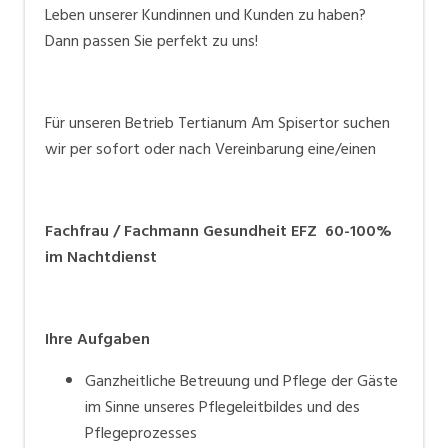
einfachen Schritten zu bewerben und in unseren
Leben unserer Kundinnen und Kunden zu haben?
Talentpool zu gelangen. Bei passender Vakanz
Dann passen Sie perfekt zu uns!
nehmen wir mit Ihnen Kontakt auf.
Für unseren Betrieb Tertianum Am Spisertor suchen
wir per sofort oder nach Vereinbarung eine/einen
Fachfrau / Fachmann Gesundheit EFZ 60-100%
im Nachtdienst
Ihre Aufgaben
Ganzheitliche Betreuung und Pflege der Gäste
im Sinne unseres Pflegeleitbildes und des
Pflegeprozesses