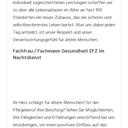
Team, dass sich durch Fürsorglichkeit und Respekt
individuell zugeschnittenen Leistungen schaffen wir
auszeichnet.
so über alle Lebensphasen im Alter an fast 100
Standorten ein neues Zuhause, das ein sicheres und
Berufslehre bei Tertianum
selbstbestimmtes Leben bietet. Was uns dabei jeden
Entdecke deinen Traumjob bei Tertianum: Über 200
Tag antreibt, ist unser Respekt und unser
Lehrstellen in 16 verschiedenen Berufen in der ganzen
Verantwortungsgefühl für ältere Menschen.
Schweiz warten auf dich. Unsere engagierten
Fachfrau / Fachmann Gesundheit EFZ im
Berufsbildnerinnen und Berufsbildner begleiten dich
Nachtdienst
während deiner Ausbildung und stellen sicher, dass
unsere hohen gruppenweiten Ausbildungsstandards
eingehalten werden. Möchtest du während deiner
Lehre die Berufsmaturität erlangen? Bei uns ist das
möglich! Starte jetzt deine Lehre bei Tertianum und
lege den Grundstein für deine berufliche Zukunft.
Ihr Herz schlägt für ältere Menschen? Ist der
Pflegeberuf Ihre Berufung? Sehen Sie Möglichkeiten,
Unser Jobportal:
jobs.tertianum.ch
Ihre Fähigkeiten und Erfahrungen sinnstiftend bei uns
Schnellbewerbungsfunktion
um sich in sechs
einzubringen, um einen positiven Einfluss auf das