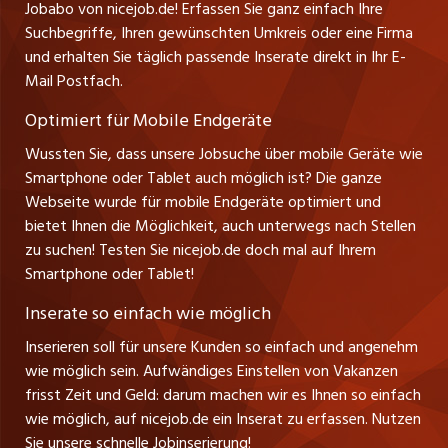
Jobabo von nicejob.de! Erfassen Sie ganz einfach Ihre
Führungspositionen
Tel. +49 07522 795034
Suchbegriffe, Ihren gewünschten Umkreis oder eine Firma
jobbasel.ch
Thomas Reiner
und erhalten Sie täglich passende Inserate direkt in Ihr E-
Management / Kader-Jobs
Ansprechpartner
Mail Postfach.
zentraljob.ch
Optimiert für Mobile Endgeräte
myjob.ch
Wussten Sie, dass unsere Jobsuche über mobile Geräte wie
Smartphone oder Tablet auch möglich ist? Die ganze
schaffu.ch (VS)
Webseite wurde für mobile Endgeräte optimiert und
bietet Ihnen die Möglichkeit, auch unterwegs nach Stellen
ajourjob.ch
zu suchen! Testen Sie nicejob.de doch mal auf Ihrem
Smartphone oder Tablet!
tagblatt.ch
Inserate so einfach wie möglich
FM1Today
Inserieren soll für unsere Kunden so einfach und angenehm
wie möglich sein. Aufwändiges Einstellen von Vakanzen
frisst Zeit und Geld: darum machen wir es Ihnen so einfach
wie möglich, auf nicejob.de ein Inserat zu erfassen. Nutzen
Sie unsere schnelle Jobinserierung!