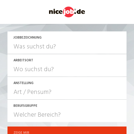
JETZT BEWERBEN
JOBBEZEICHNUNG
ARBEITSORT
ANSTELLUNG
BERUFSGRUPPE
JOB-TYP
10-100%
Festanstellung
ZEIGE MIR