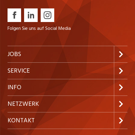
Folgen Sie uns auf Social Media
JOBS
Jobabo abonnieren
SERVICE
Neue Stellen
Kundenlogin
INFO
Festanstellungen
Inserieren
Preise und Leistungen
NETZWERK
Temporäre Jobs
Firmen
AGB
ostjob.ch
KONTAKT
Freelance Jobs
Personalvermittler
Datenschutzerklärung
westjob.at