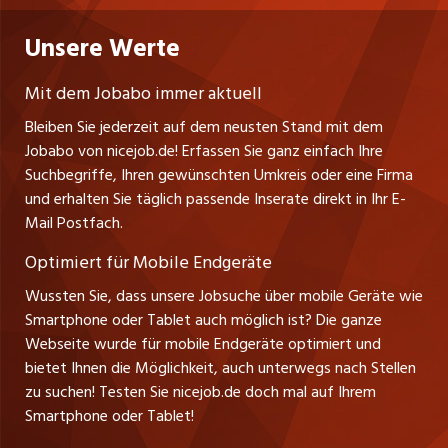
Niederlassung
Praktika
Bewerber-Cockpit
Deutschland
Nutzungsbedingungen
Unsere Werte
jobzüri.ch
Fa. nicejob.de
Lehrstellen
Impressum
PR Medien GmbH
jobmittelland.ch
Mit dem Jobabo immer aktuell
Lindauer Straße 16
Ferienjobs
Bleiben Sie jederzeit auf dem neusten Stand mit dem
D-88239 Wangen
jobbern.ch
Jobabo von nicejob.de! Erfassen Sie ganz einfach Ihre
Führungspositionen
Tel. +49 07522 795034
Suchbegriffe, Ihren gewünschten Umkreis oder eine Firma
jobbasel.ch
Thomas Reiner
und erhalten Sie täglich passende Inserate direkt in Ihr E-
Management / Kader-Jobs
Ansprechpartner
Mail Postfach.
zentraljob.ch
Optimiert für Mobile Endgeräte
myjob.ch
Wussten Sie, dass unsere Jobsuche über mobile Geräte wie
Smartphone oder Tablet auch möglich ist? Die ganze
schaffu.ch (VS)
Webseite wurde für mobile Endgeräte optimiert und
bietet Ihnen die Möglichkeit, auch unterwegs nach Stellen
ajourjob.ch
zu suchen! Testen Sie nicejob.de doch mal auf Ihrem
Smartphone oder Tablet!
tagblatt.ch