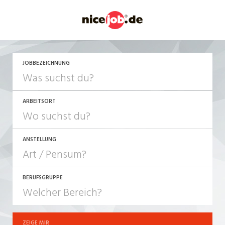
JETZT BEWERBEN
JOBBEZEICHNUNG
ARBEITSORT
ANSTELLUNG
BERUFSGRUPPE
JOB-TYP
10-100%
Festanstellung
ZEIGE MIR