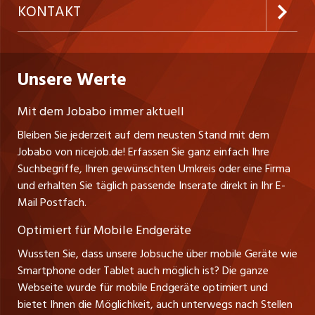
AGB
ostjob.ch
KONTAKT
Freelance Jobs
Personalvermittler
Datenschutzerklärung
westjob.at
Niederlassung
Praktika
Bewerber-Cockpit
Deutschland
Nutzungsbedingungen
Unsere Werte
jobzüri.ch
Fa. nicejob.de
Lehrstellen
Impressum
PR Medien GmbH
jobmittelland.ch
Mit dem Jobabo immer aktuell
Lindauer Straße 16
Ferienjobs
Bleiben Sie jederzeit auf dem neusten Stand mit dem
D-88239 Wangen
jobbern.ch
Jobabo von nicejob.de! Erfassen Sie ganz einfach Ihre
Führungspositionen
Tel. +49 07522 795034
Suchbegriffe, Ihren gewünschten Umkreis oder eine Firma
jobbasel.ch
Thomas Reiner
und erhalten Sie täglich passende Inserate direkt in Ihr E-
Management / Kader-Jobs
Ansprechpartner
Mail Postfach.
zentraljob.ch
Optimiert für Mobile Endgeräte
myjob.ch
Wussten Sie, dass unsere Jobsuche über mobile Geräte wie
Smartphone oder Tablet auch möglich ist? Die ganze
schaffu.ch (VS)
Webseite wurde für mobile Endgeräte optimiert und
bietet Ihnen die Möglichkeit, auch unterwegs nach Stellen
ajourjob.ch