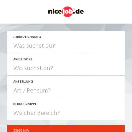
JETZT BEWERBEN
JOBBEZEICHNUNG
ARBEITSORT
ANSTELLUNG
BERUFSGRUPPE
JOB-TYP
10-100%
Festanstellung
ZEIGE MIR