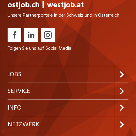
ostjob.ch
westjob.at
Unsere Partnerportale in der Schweiz und in Österreich
Folgen Sie uns auf Social Media
JOBS
Jobabo abonnieren
SERVICE
Neue Stellen
Kundenlogin
INFO
Festanstellungen
Inserieren
Preise und Leistungen
NETZWERK
Temporäre Jobs
Firmen