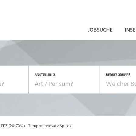
JOBSUCHE
INSE
ANSTELLUNG
BERUFSGRUPPE
Bildung, Kunst, Design
10-100%
Pensum
POSITION
au, Handwerk, Elektro
Berufe, Sport
Temporär (befristet)
Führung
Einkauf, Logistik, Tra
EFZ (20-70%) - Temporäreinsatz Spitex
onsulting, Human Resources
Verkehr