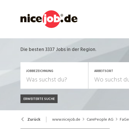
Die besten 3337 Jobs in der Region.
JOBBEZEICHNUNG
ARBEITSORT
ERWEITERTE SUCHE
JOB-TYP
Bank, Versicherung
B
Festanstellung
www.nicejob.de
CarePeople AG
FaGe 
Zurück
Chemie, Pharma, Biotechnologie
C