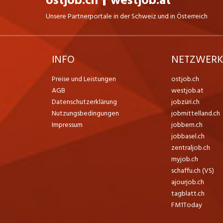
ostjob.ch
westjob.at
Unsere Partnerportale in der Schweiz und in Österreich
INFO
NETZWER
Preise und Leistungen
ostjob.ch
AGB
westjob.at
Datenschutzerklärung
jobzüri.ch
Nutzungsbedingungen
jobmittelland.ch
Impressum
jobbern.ch
jobbasel.ch
zentraljob.ch
myjob.ch
schaffu.ch (VS)
ajourjob.ch
tagblatt.ch
FM1Today