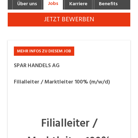
Jobs
Über uns
Karriere
Benefits
Fot
Industrie, Maschinenbau, Anlagenbau,
Produktion
JETZT BEWERBEN
Informatik, Telekommunikation
Kaufm. Berufe, Kundendienst, Verwaltung
Körperpflege, Wellness
MEHR INFOS ZU DIESEM JOB
Marketing, Kommunikation, Medien, Druck
SPAR HANDELS AG
Mechanik, Elektronik, Optik, Textil (Fertigung)
Filialleiter / Marktleiter 100% (m/w/d)
Medizin, Gesundheitswesen, Pflege
Verkauf, Handel, Kundenberatung,
Aussendienst
Filialleiter /
Sicherheit, Rettung, Polizei, Zoll