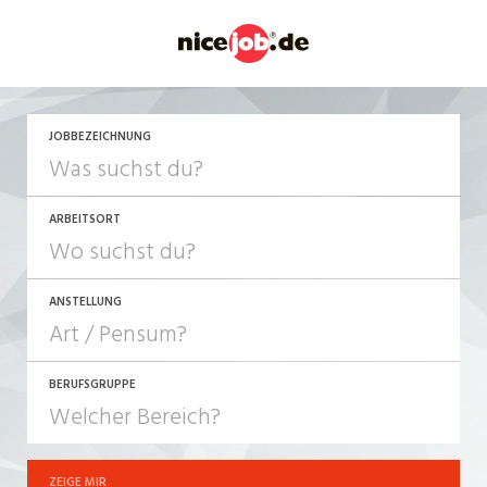
JETZT BEWERBEN
JOBBEZEICHNUNG
ARBEITSORT
ANSTELLUNG
BERUFSGRUPPE
JOB-TYP
10-100%
Festanstellung
ZEIGE MIR