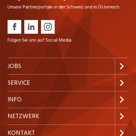
Unsere Partnerportale in der Schweiz und in Österreich
Folgen Sie uns auf Social Media
JOBS
Jobabo abonnieren
SERVICE
Neue Stellen
Kundenlogin
INFO
Festanstellungen
Inserieren
Preise und Leistungen
NETZWERK
Temporäre Jobs
Firmen
AGB
ostjob.ch
KONTAKT