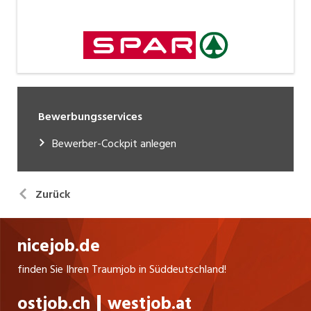
Bewerbungsservices
Bewerber-Cockpit anlegen
Zurück
nicejob.de
finden Sie Ihren Traumjob in Süddeutschland!
ostjob.ch
westjob.at