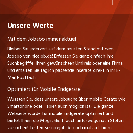
Freelance Jobs
Personalvermittler
Datenschutzerklärung
westjob.at
Niederlassung
Praktika
Bewerber-Cockpit
Deutschland
Nutzungsbedingungen
Unsere Werte
jobzüri.ch
Fa. nicejob.de
Lehrstellen
Impressum
PR Medien GmbH
jobmittelland.ch
Mit dem Jobabo immer aktuell
Lindauer Straße 16
Ferienjobs
Bleiben Sie jederzeit auf dem neusten Stand mit dem
D-88239 Wangen
jobbern.ch
Jobabo von nicejob.de! Erfassen Sie ganz einfach Ihre
Führungspositionen
Tel. +49 07522 795034
Suchbegriffe, Ihren gewünschten Umkreis oder eine Firma
jobbasel.ch
Thomas Reiner
und erhalten Sie täglich passende Inserate direkt in Ihr E-
Management / Kader-Jobs
Ansprechpartner
Mail Postfach.
zentraljob.ch
Optimiert für Mobile Endgeräte
myjob.ch
Wussten Sie, dass unsere Jobsuche über mobile Geräte wie
Smartphone oder Tablet auch möglich ist? Die ganze
schaffu.ch (VS)
Webseite wurde für mobile Endgeräte optimiert und
bietet Ihnen die Möglichkeit, auch unterwegs nach Stellen
ajourjob.ch
zu suchen! Testen Sie nicejob.de doch mal auf Ihrem