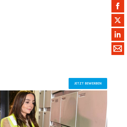
ment / Kader
chaft,
au,
on
ss
swesen,
JETZT BEWERBEN