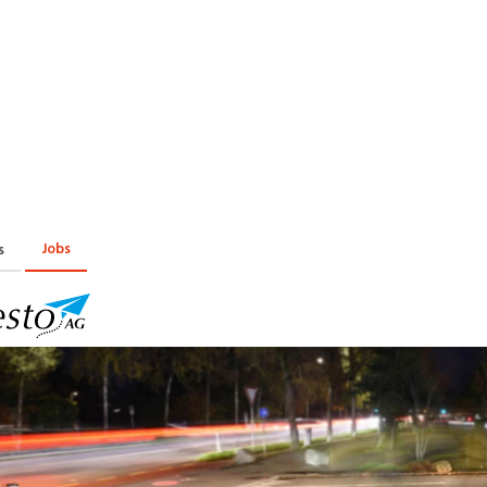
Praktikum
Manage
nanzen, Controlling, Treuhand,
Gartenbau, Landwirts
echt
Forstwirtschaft
Ferienjob
mmobilien, Facility Management,
Industrie, Maschinenb
einigung
Anlagenbau, Produkti
aufm. Berufe, Kundendienst,
Körperpflege, Wellne
erwaltung
chanik, Elektronik, Optik, Textil
Medizin, Gesundheit
ertigung)
Pflege
Jobs
s
cherheit, Rettung, Polizei, Zoll