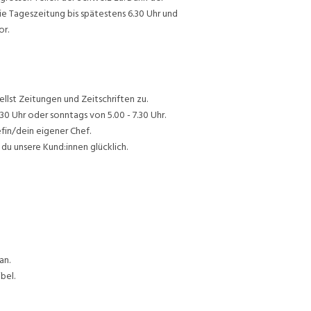
ie Tageszeitung bis spätestens 6.30 Uhr und
or.
lst Zeitungen und Zeitschriften zu.
30 Uhr oder sonntags von 5.00 - 7.30 Uhr.
efin/dein eigener Chef.
du unsere Kund:innen glücklich.
an.
bel.