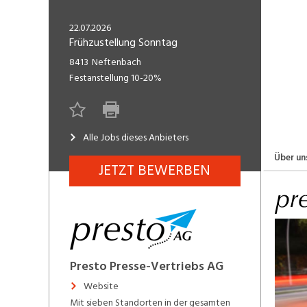
Freelance
Fi
Engineering, Technik, Architektur
22.07.2026
R
Lehrstelle
Frühzustellung Sonntag
Gastronomie, Hotellerie,
I
8413
Neftenbach
Tourismus, Lebensmittel
R
Festanstellung
10-20%
K
Informatik, Telekommunikation
V
Alle Jobs dieses Anbieters
Marketing, Kommunikation,
Me
Medien, Druck
(F
Über un
JETZT BEWERBEN
Verkauf, Handel, Kundenberatung,
Si
Aussendienst
Presto Presse-Vertriebs AG
Website
Mit sieben Standorten in der gesamten