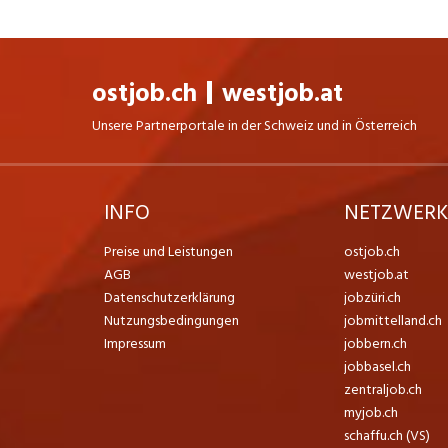
ostjob.ch
westjob.at
Unsere Partnerportale in der Schweiz und in Österreich
INFO
NETZWER
Preise und Leistungen
ostjob.ch
AGB
westjob.at
Datenschutzerklärung
jobzüri.ch
Nutzungsbedingungen
jobmittelland.ch
Impressum
jobbern.ch
jobbasel.ch
zentraljob.ch
myjob.ch
schaffu.ch (VS)