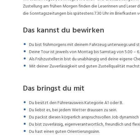
Zustellung am frühen Morgen finden die Leserinnen und Leser d
die Sonntagszeitungen bis spätestens 7.30 Uhr im Briefkasten v
Das kannst du bewirken
Du bist frühmorgens mit deinem Fahrzeug unterwegs und stel
Deine Tour ist jeweils von Montag bis Samstag von 5.00 – 6.
Als Frühzusteller:in bist du unabhängig und deine eigene Ch
Mit deiner Zuverlässigkeit und guten Zustellqualität machst 
Das bringst du mit
Du besitzt den Führerausweis Kategorie A1 oder B.
Du liebst es, bei jedem Wetter draussen zu sein.
Du packst diesen körperlich anspruchsvollen Job dynamisch 
Du bist zuverlässig, eigenverantwortlich, freundlich und flexi
Du hast einen guten Orientierungssinn.