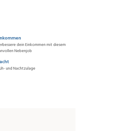
inkommen
erbessere dein Einkommen mit diesem
nnvollen Nebenjob
acht
üh- und Nachtzulage