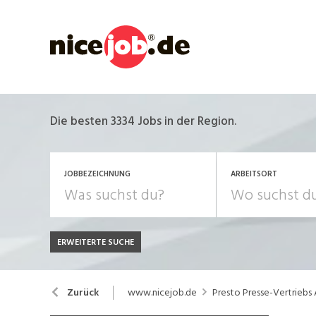
Die besten 3334 Jobs in der Region.
JOBBEZEICHNUNG
ARBEITSORT
ERWEITERTE SUCHE
JOB-TYP
Bank, Versicherung
B
Festanstellung
www.nicejob.de
Presto Presse-Vertriebs
Zurück
Chemie, Pharma, Biotechnologie
C