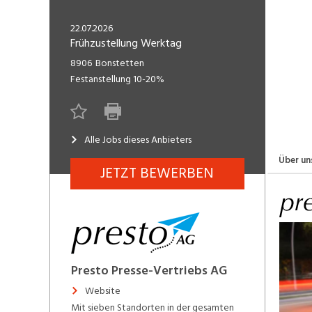
Freelance
Fi
Engineering, Technik, Architektur
22.07.2026
R
Lehrstelle
Frühzustellung Werktag
Gastronomie, Hotellerie,
I
8906
Bonstetten
Tourismus, Lebensmittel
R
Festanstellung
10-20%
K
Informatik, Telekommunikation
V
Alle Jobs dieses Anbieters
Marketing, Kommunikation,
Me
Medien, Druck
(F
Über un
JETZT BEWERBEN
Verkauf, Handel, Kundenberatung,
Si
Aussendienst
Presto Presse-Vertriebs AG
Website
Mit sieben Standorten in der gesamten