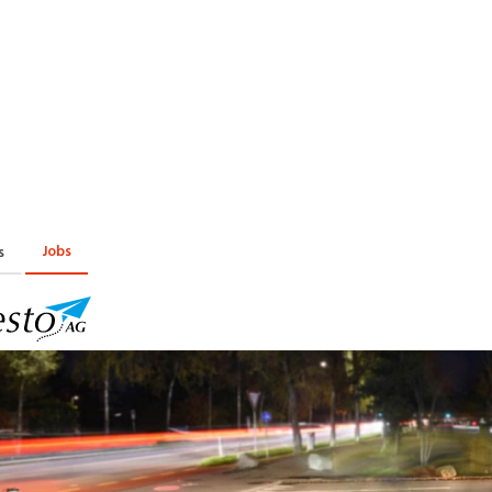
Praktikum
Manage
nanzen, Controlling, Treuhand,
Gartenbau, Landwirts
echt
Forstwirtschaft
Ferienjob
mmobilien, Facility Management,
Industrie, Maschinenb
einigung
Anlagenbau, Produkti
aufm. Berufe, Kundendienst,
Körperpflege, Wellne
erwaltung
chanik, Elektronik, Optik, Textil
Medizin, Gesundheit
ertigung)
Pflege
Jobs
s
cherheit, Rettung, Polizei, Zoll