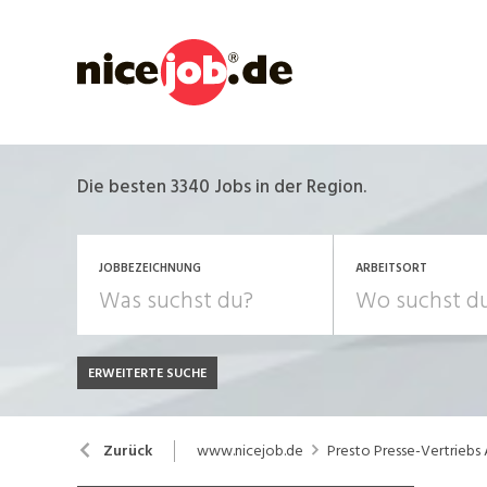
Die besten 3340 Jobs in der Region.
JOBBEZEICHNUNG
ARBEITSORT
ERWEITERTE SUCHE
JOB-TYP
Bank, Versicherung
B
Festanstellung
www.nicejob.de
Presto Presse-Vertriebs
Zurück
Chemie, Pharma, Biotechnologie
C