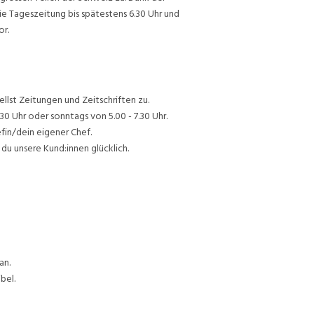
ie Tageszeitung bis spätestens 6.30 Uhr und
or.
lst Zeitungen und Zeitschriften zu.
30 Uhr oder sonntags von 5.00 - 7.30 Uhr.
efin/dein eigener Chef.
du unsere Kund:innen glücklich.
an.
bel.