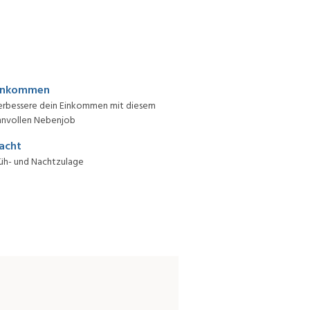
inkommen
erbessere dein Einkommen mit diesem
nnvollen Nebenjob
acht
üh- und Nachtzulage