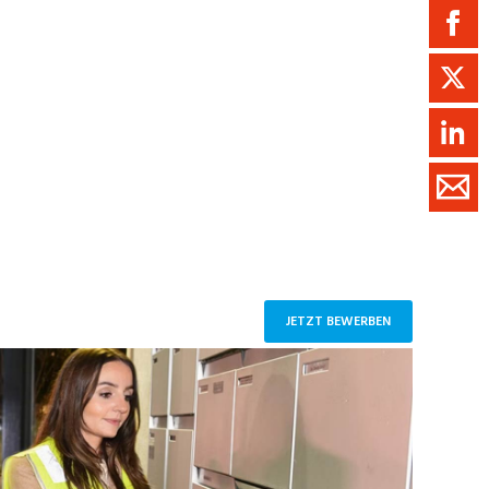
ment / Kader
chaft,
au,
on
ss
swesen,
JETZT BEWERBEN