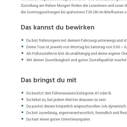
Zustellung am frühen Morgen finden die Leserinnen und Leser d
die Sonntagszeitungen bis spätestens 7.30 Uhr im Briefkasten v
Das kannst du bewirken
Du bist frühmorgens mit deinem Fahrzeug unterwegs und stel
Deine Tour ist jeweils von Montag bis Samstag von 5.00 – 6.
Als Frühzusteller:in bist du unabhängig und deine eigene Ch
Mit deiner Zuverlässigkeit und guten Zustellqualität machst 
Das bringst du mit
Du besitzt den Führerausweis Kategorie A1 oder B.
Du liebst es, bei jedem Wetter draussen zu sein.
Du packst diesen körperlich anspruchsvollen Job dynamisch 
Du bist zuverlässig, eigenverantwortlich, freundlich und flexi
Du hast einen guten Orientierungssinn.