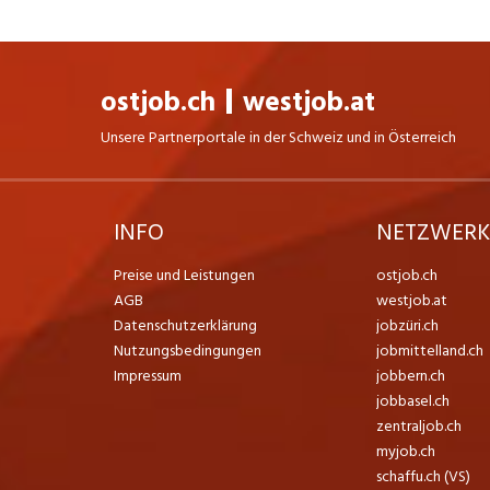
ostjob.ch
westjob.at
Unsere Partnerportale in der Schweiz und in Österreich
INFO
NETZWER
Preise und Leistungen
ostjob.ch
AGB
westjob.at
Datenschutzerklärung
jobzüri.ch
Nutzungsbedingungen
jobmittelland.ch
Impressum
jobbern.ch
jobbasel.ch
zentraljob.ch
myjob.ch
schaffu.ch (VS)