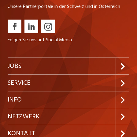
Unsere Partnerportale in der Schweiz und in Österreich
Folgen Sie uns auf Social Media
JOBS
Jobabo abonnieren
SERVICE
Neue Stellen
Kundenlogin
INFO
Festanstellungen
Inserieren
Preise und Leistungen
NETZWERK
Temporäre Jobs
Firmen
AGB
ostjob.ch
KONTAKT