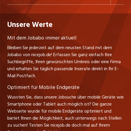
Freelance Jobs
Personalvermittler
Datenschutzerklärung
westjob.at
Niederlassung
Praktika
Bewerber-Cockpit
Deutschland
Nutzungsbedingungen
Unsere Werte
jobzüri.ch
Fa. nicejob.de
Lehrstellen
Impressum
PR Medien GmbH
jobmittelland.ch
Mit dem Jobabo immer aktuell
Lindauer Straße 16
Ferienjobs
Bleiben Sie jederzeit auf dem neusten Stand mit dem
D-88239 Wangen
jobbern.ch
Jobabo von nicejob.de! Erfassen Sie ganz einfach Ihre
Führungspositionen
Tel. +49 07522 795034
Suchbegriffe, Ihren gewünschten Umkreis oder eine Firma
jobbasel.ch
Thomas Reiner
und erhalten Sie täglich passende Inserate direkt in Ihr E-
Management / Kader-Jobs
Ansprechpartner
Mail Postfach.
zentraljob.ch
Optimiert für Mobile Endgeräte
myjob.ch
Wussten Sie, dass unsere Jobsuche über mobile Geräte wie
Smartphone oder Tablet auch möglich ist? Die ganze
schaffu.ch (VS)
Webseite wurde für mobile Endgeräte optimiert und
bietet Ihnen die Möglichkeit, auch unterwegs nach Stellen
ajourjob.ch
zu suchen! Testen Sie nicejob.de doch mal auf Ihrem