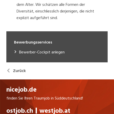
dem Alter. Wir schätzen alle Formen der
Diversität, einschliesslich derjenigen, die nicht
explizit aufgeführt sind.
Bewerbungsservices
Bewerber-Cockpit anlegen
Zurück
nicejob.de
finden Sie Ihren Traumjob in Süddeutschland!
ostjob.ch
westjob.at