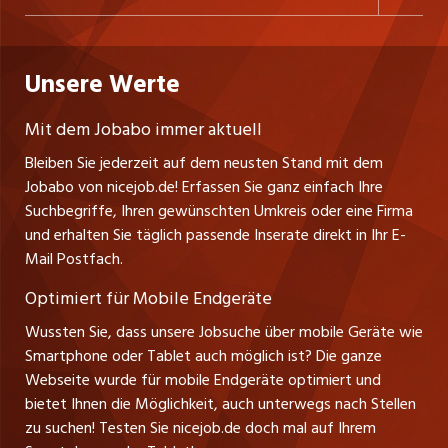
Freelance Jobs
Personalvermittler
Datenschutzerklärung
westjob.at
Niederlassung
Praktika
Bewerber-Cockpit
Deutschland
Nutzungsbedingungen
Unsere Werte
jobzüri.ch
Fa. nicejob.de
Lehrstellen
Impressum
PR Medien GmbH
jobmittelland.ch
Mit dem Jobabo immer aktuell
Lindauer Straße 16
Ferienjobs
Bleiben Sie jederzeit auf dem neusten Stand mit dem
D-88239 Wangen
jobbern.ch
Jobabo von nicejob.de! Erfassen Sie ganz einfach Ihre
Führungspositionen
Tel. +49 07522 795034
Suchbegriffe, Ihren gewünschten Umkreis oder eine Firma
jobbasel.ch
Thomas Reiner
und erhalten Sie täglich passende Inserate direkt in Ihr E-
Management / Kader-Jobs
Ansprechpartner
Mail Postfach.
zentraljob.ch
Optimiert für Mobile Endgeräte
myjob.ch
Wussten Sie, dass unsere Jobsuche über mobile Geräte wie
Smartphone oder Tablet auch möglich ist? Die ganze
schaffu.ch (VS)
Webseite wurde für mobile Endgeräte optimiert und
bietet Ihnen die Möglichkeit, auch unterwegs nach Stellen
ajourjob.ch
zu suchen! Testen Sie nicejob.de doch mal auf Ihrem