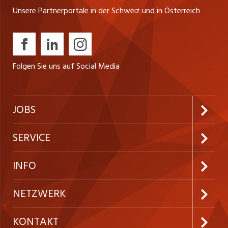
Unsere Partnerportale in der Schweiz und in Österreich
Folgen Sie uns auf Social Media
JOBS
Jobabo abonnieren
SERVICE
Neue Stellen
Kundenlogin
INFO
Festanstellungen
Inserieren
Preise und Leistungen
NETZWERK
Temporäre Jobs
Firmen
AGB
ostjob.ch
KONTAKT