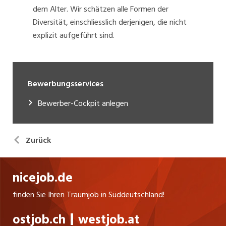
dem Alter. Wir schätzen alle Formen der
Diversität, einschliesslich derjenigen, die nicht
explizit aufgeführt sind.
Bewerbungsservices
Bewerber-Cockpit anlegen
Zurück
nicejob.de
finden Sie Ihren Traumjob in Süddeutschland!
ostjob.ch
westjob.at