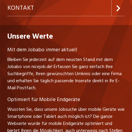
Firmen
AGB
ostjob.ch
KONTAKT
Freelance Jobs
Personalvermittler
Datenschutzerklärung
westjob.at
Niederlassung
Praktika
Bewerber-Cockpit
Deutschland
Nutzungsbedingungen
Unsere Werte
jobzüri.ch
Fa. nicejob.de
Lehrstellen
Impressum
PR Medien GmbH
jobmittelland.ch
Mit dem Jobabo immer aktuell
Lindauer Straße 16
Ferienjobs
Bleiben Sie jederzeit auf dem neusten Stand mit dem
D-88239 Wangen
jobbern.ch
Jobabo von nicejob.de! Erfassen Sie ganz einfach Ihre
Führungspositionen
Tel. +49 07522 795034
Suchbegriffe, Ihren gewünschten Umkreis oder eine Firma
jobbasel.ch
Thomas Reiner
und erhalten Sie täglich passende Inserate direkt in Ihr E-
Management / Kader-Jobs
Ansprechpartner
Mail Postfach.
zentraljob.ch
Optimiert für Mobile Endgeräte
myjob.ch
Wussten Sie, dass unsere Jobsuche über mobile Geräte wie
Smartphone oder Tablet auch möglich ist? Die ganze
schaffu.ch (VS)
Webseite wurde für mobile Endgeräte optimiert und
bietet Ihnen die Möglichkeit, auch unterwegs nach Stellen
ajourjob.ch