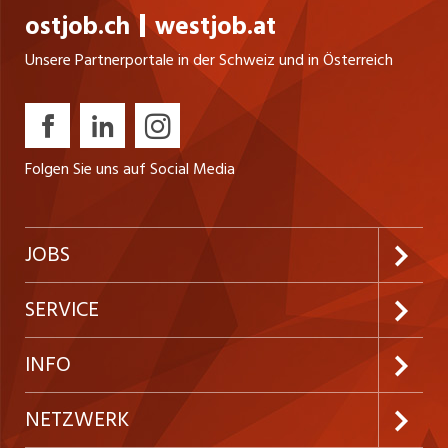
ostjob.ch
westjob.at
Unsere Partnerportale in der Schweiz und in Österreich
Folgen Sie uns auf Social Media
JOBS
Jobabo abonnieren
SERVICE
Neue Stellen
Kundenlogin
INFO
Festanstellungen
Inserieren
Preise und Leistungen
NETZWERK
Temporäre Jobs