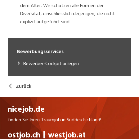
dem Alter. Wir schätzen alle Formen der
Diversität, einschliesslich derjenigen, die nicht
explizit aufgeführt sind.
Bewerbungsservices
Bewerber-Cockpit anlegen
Zurück
nicejob.de
finden Sie Ihren Traumjob in Süddeutschland!
ostjob.ch
westjob.at