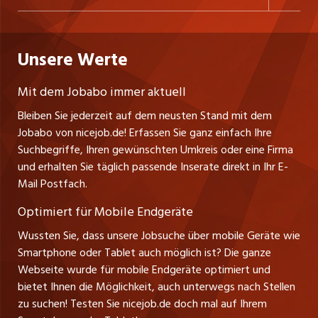
Freelance Jobs
Personalvermittler
Datenschutzerklärung
westjob.at
Niederlassung
Praktika
Bewerber-Cockpit
Deutschland
Nutzungsbedingungen
Unsere Werte
jobzüri.ch
Fa. nicejob.de
Lehrstellen
Impressum
PR Medien GmbH
jobmittelland.ch
Mit dem Jobabo immer aktuell
Lindauer Straße 16
Ferienjobs
Bleiben Sie jederzeit auf dem neusten Stand mit dem
D-88239 Wangen
jobbern.ch
Jobabo von nicejob.de! Erfassen Sie ganz einfach Ihre
Führungspositionen
Tel. +49 07522 795034
Suchbegriffe, Ihren gewünschten Umkreis oder eine Firma
jobbasel.ch
Thomas Reiner
und erhalten Sie täglich passende Inserate direkt in Ihr E-
Management / Kader-Jobs
Ansprechpartner
Mail Postfach.
zentraljob.ch
Optimiert für Mobile Endgeräte
myjob.ch
Wussten Sie, dass unsere Jobsuche über mobile Geräte wie
Smartphone oder Tablet auch möglich ist? Die ganze
schaffu.ch (VS)
Webseite wurde für mobile Endgeräte optimiert und
bietet Ihnen die Möglichkeit, auch unterwegs nach Stellen
ajourjob.ch
zu suchen! Testen Sie nicejob.de doch mal auf Ihrem