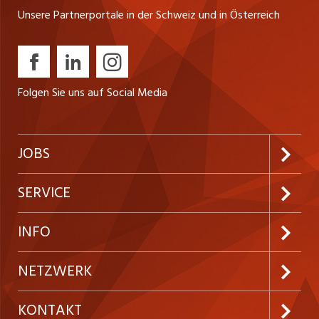
Unsere Partnerportale in der Schweiz und in Österreich
Folgen Sie uns auf Social Media
JOBS
Jobabo abonnieren
SERVICE
Neue Stellen
Kundenlogin
INFO
Festanstellungen
Inserieren
Preise und Leistungen
NETZWERK
Temporäre Jobs
Firmen
AGB
ostjob.ch
KONTAKT