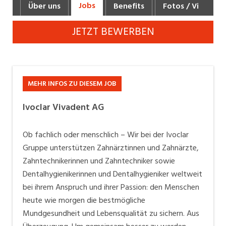
Jobs
Über uns
Benefits
Fotos / Videos
Industrie, Maschinenbau, Anlagenbau,
Produktion
JETZT BEWERBEN
Informatik, Telekommunikation
Kaufm. Berufe, Kundendienst, Verwaltung
Körperpflege, Wellness
MEHR INFOS ZU DIESEM JOB
Marketing, Kommunikation, Medien, Druck
Ivoclar Vivadent AG
Mechanik, Elektronik, Optik, Textil (Fertigung)
Ob fachlich oder menschlich – Wir bei der Ivoclar
Medizin, Gesundheitswesen, Pflege
Gruppe unterstützen Zahnärztinnen und Zahnärzte,
Zahntechnikerinnen und Zahntechniker sowie
Verkauf, Handel, Kundenberatung,
Dentalhygienikerinnen und Dentalhygieniker weltweit
Aussendienst
bei ihrem Anspruch und ihrer Passion: den Menschen
Sicherheit, Rettung, Polizei, Zoll
heute wie morgen die bestmögliche
Mundgesundheit und Lebensqualität zu sichern. Aus