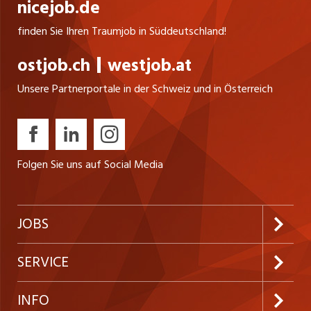
nicejob.de
finden Sie Ihren Traumjob in Süddeutschland!
ostjob.ch
westjob.at
Unsere Partnerportale in der Schweiz und in Österreich
Folgen Sie uns auf Social Media
JOBS
Jobabo abonnieren
SERVICE
Neue Stellen
Kundenlogin
INFO