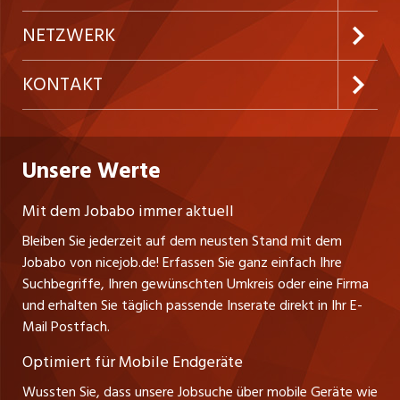
Festanstellungen
Inserieren
Preise und Leistungen
NETZWERK
Temporäre Jobs
Firmen
AGB
ostjob.ch
KONTAKT
Freelance Jobs
Personalvermittler
Datenschutzerklärung
westjob.at
Niederlassung
Praktika
Bewerber-Cockpit
Deutschland
Nutzungsbedingungen
Unsere Werte
jobzüri.ch
Fa. nicejob.de
Lehrstellen
Impressum
PR Medien GmbH
jobmittelland.ch
Mit dem Jobabo immer aktuell
Lindauer Straße 16
Ferienjobs
Bleiben Sie jederzeit auf dem neusten Stand mit dem
D-88239 Wangen
jobbern.ch
Jobabo von nicejob.de! Erfassen Sie ganz einfach Ihre
Führungspositionen
Tel. +49 07522 795034
Suchbegriffe, Ihren gewünschten Umkreis oder eine Firma
jobbasel.ch
Thomas Reiner
und erhalten Sie täglich passende Inserate direkt in Ihr E-
Management / Kader-Jobs
Ansprechpartner
Mail Postfach.
zentraljob.ch
Optimiert für Mobile Endgeräte
myjob.ch
Wussten Sie, dass unsere Jobsuche über mobile Geräte wie