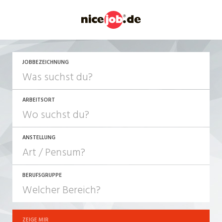
JETZT BEWERBEN
JOBBEZEICHNUNG
ARBEITSORT
ANSTELLUNG
BERUFSGRUPPE
JOB-TYP
10-100%
Festanstellung
ZEIGE MIR