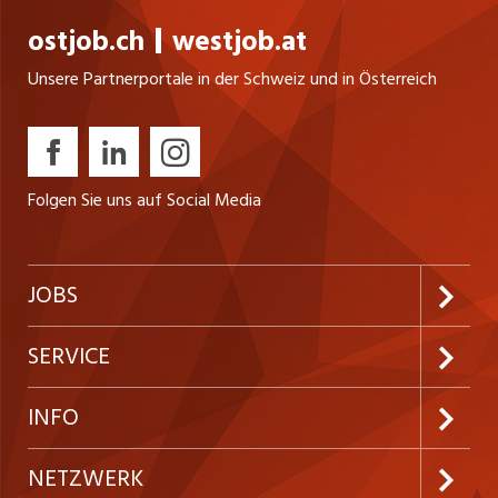
ostjob.ch
westjob.at
Unsere Partnerportale in der Schweiz und in Österreich
Folgen Sie uns auf Social Media
JOBS
Jobabo abonnieren
SERVICE
Neue Stellen
Kundenlogin
INFO
Festanstellungen
Inserieren
Preise und Leistungen
NETZWERK