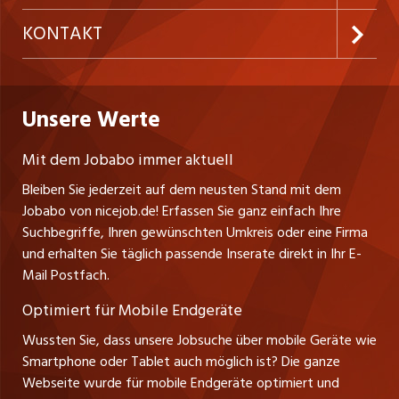
Temporäre Jobs
Firmen
AGB
ostjob.ch
KONTAKT
Freelance Jobs
Personalvermittler
Datenschutzerklärung
westjob.at
Niederlassung
Praktika
Bewerber-Cockpit
Deutschland
Nutzungsbedingungen
Unsere Werte
jobzüri.ch
Fa. nicejob.de
Lehrstellen
Impressum
PR Medien GmbH
jobmittelland.ch
Mit dem Jobabo immer aktuell
Lindauer Straße 16
Ferienjobs
Bleiben Sie jederzeit auf dem neusten Stand mit dem
D-88239 Wangen
jobbern.ch
Jobabo von nicejob.de! Erfassen Sie ganz einfach Ihre
Führungspositionen
Tel. +49 07522 795034
Suchbegriffe, Ihren gewünschten Umkreis oder eine Firma
jobbasel.ch
Thomas Reiner
und erhalten Sie täglich passende Inserate direkt in Ihr E-
Management / Kader-Jobs
Ansprechpartner
Mail Postfach.
zentraljob.ch
Optimiert für Mobile Endgeräte
myjob.ch
Wussten Sie, dass unsere Jobsuche über mobile Geräte wie
Smartphone oder Tablet auch möglich ist? Die ganze
schaffu.ch (VS)
Webseite wurde für mobile Endgeräte optimiert und