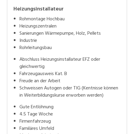
Jahren unserer Tätigkeit zum Ziel gesetzt.
Heizungsinstallateur
Ob für Industrie, Dienstleistungsunternehmen,
Kleinfirmen oder Privatpersonen, wir setzen alles
Rohmontage Hochbau
daran, dass unsere Kunden unsere Produkte und
Heizungszentralen
Dienstleistungen Gewinn bringend einsetzen und sich
Sanierungen Wärmepumpe, Holz, Pellets
rundum wohl fühlen können.
Industrie
Rohrleitungsbau
Abschluss Heizungsinstallateur EFZ oder
gleichwertig
Fahrzeugausweis Kat. B
Freude an der Arbeit
Schweissen Autogen oder TIG (Kentnisse können
in Weiterbildungskurse erworben werden)
Gute Entlöhnung
4.5 Tage Woche
Firmenfahrzeug
Familäres Umfeld