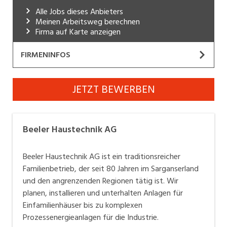
Alle Jobs dieses Anbieters
Industrie, Maschinenbau, Anlagenbau,
Meinen Arbeitsweg berechnen
Produktion
Firma auf Karte anzeigen
Informatik, Telekommunikation
FIRMENINFOS
Kaufm. Berufe, Kundendienst, Verwaltung
Beeler Haustechnik AG
Körperpflege, Wellness
JETZT BEWERBEN
Website
Marketing, Kommunikation, Medien, Druck
Als leistungsfähige Firma sind wir seit 1945 im
Mechanik, Elektronik, Optik, Textil (Fertigung)
Beeler Haustechnik AG
Sarganserland im Bereich Sanitär, Heizung und
Medizin, Gesundheitswesen, Pflege
Lüftung/Klima erfolgreich tätig. Unsere Belegschaft
Beeler Haustechnik AG ist ein traditionsreicher
von zurzeit 30 Mitarbeitern setzt sich aus gut
Verkauf, Handel, Kundenberatung,
Familienbetrieb, der seit 80 Jahren im Sarganserland
ausgebildeten Fachkräften zusammen und garantiert
Aussendienst
und den angrenzenden Regionen tätig ist. Wir
Ihnen auch bei anspruchsvollen Aufträgen für eine
planen, installieren und unterhalten Anlagen für
Sicherheit, Rettung, Polizei, Zoll
einwandfreie Arbeit. Immer auf dem aktuellsten
Einfamilienhäuser bis zu komplexen
Stand der Technik zu sein, haben wir uns in den vielen
Prozessenergieanlagen für die Industrie.