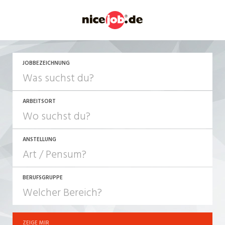
JETZT BEWERBEN
JOBBEZEICHNUNG
ARBEITSORT
ANSTELLUNG
BERUFSGRUPPE
JOB-TYP
10-100%
Festanstellung
ZEIGE MIR