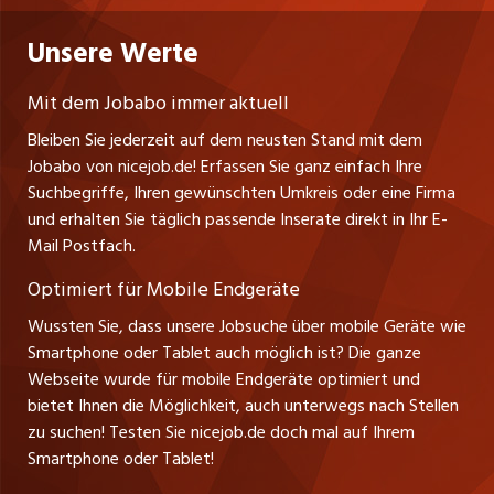
Niederlassung
Praktika
Bewerber-Cockpit
Deutschland
Nutzungsbedingungen
Unsere Werte
jobzüri.ch
Fa. nicejob.de
Lehrstellen
Impressum
PR Medien GmbH
jobmittelland.ch
Mit dem Jobabo immer aktuell
Lindauer Straße 16
Ferienjobs
Bleiben Sie jederzeit auf dem neusten Stand mit dem
D-88239 Wangen
jobbern.ch
Jobabo von nicejob.de! Erfassen Sie ganz einfach Ihre
Führungspositionen
Tel. +49 07522 795034
Suchbegriffe, Ihren gewünschten Umkreis oder eine Firma
jobbasel.ch
Thomas Reiner
und erhalten Sie täglich passende Inserate direkt in Ihr E-
Management / Kader-Jobs
Ansprechpartner
Mail Postfach.
zentraljob.ch
Optimiert für Mobile Endgeräte
myjob.ch
Wussten Sie, dass unsere Jobsuche über mobile Geräte wie
Smartphone oder Tablet auch möglich ist? Die ganze
schaffu.ch (VS)
Webseite wurde für mobile Endgeräte optimiert und
bietet Ihnen die Möglichkeit, auch unterwegs nach Stellen
ajourjob.ch
zu suchen! Testen Sie nicejob.de doch mal auf Ihrem
Smartphone oder Tablet!
tagblatt.ch