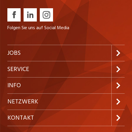
Folgen Sie uns auf Social Media
JOBS
Jobabo abonnieren
SERVICE
Neue Stellen
Kundenlogin
INFO
Festanstellungen
Inserieren
Preise und Leistungen
NETZWERK
Temporäre Jobs
Firmen
AGB
ostjob.ch
KONTAKT
Freelance Jobs
Personalvermittler
Datenschutzerklärung
westjob.at