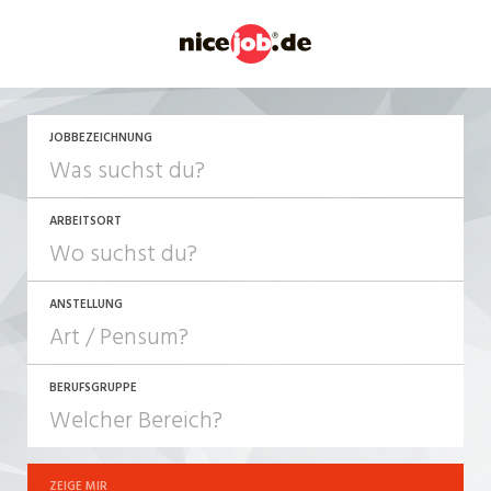
JETZT BEWERBEN
JOBBEZEICHNUNG
ARBEITSORT
ANSTELLUNG
BERUFSGRUPPE
JOB-TYP
10-100%
Festanstellung
ZEIGE MIR