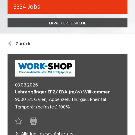
Bank, Versicherung
3334 Jobs
Temporär (befristet)
Bau, Handwerk, Elektro
ERWEITERTE SUCHE
Bildung, Kunst, Design, Soziale Berufe, Sport
Freelance
Chemie, Pharma, Biotechnologie
Praktikum
Zurück
Consulting, Human Resources
Lehrstelle
Einkauf, Logistik, Transport, Verkehr
Ferienjob
Engineering, Technik, Architektur
03.08.2026
POSITION
Finanzen, Controlling, Treuhand, Recht
Lehrabgänger EFZ/ EBA (m/w) Willkommen
Gartenbau, Landwirtschaft, Forstwirtschaft
9000
St. Gallen, Appenzell, Thurgau, Rheintal
Führungsposition
Temporär (befristet)
100%
Gastronomie, Hotellerie, Tourismus,
Management / Kader
Lebensmittel
Immobilien, Facility Management, Reinigung
Alle Jobs dieses Anbieters