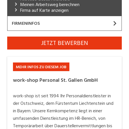
Meinen Arbeitsweg berechnen
Industrie, Maschinenbau, Anlagenbau,
Firma auf Karte anzeigen
Produktion
FIRMENINFOS
Informatik, Telekommunikation
Kaufm. Berufe, Kundendienst, Verwaltung
work-shop Personal St. Gallen GmbH
JETZT BEWERBEN
Website
Körperpflege, Wellness
Marketing, Kommunikation, Medien, Druck
Wir sind ein erfolgreicher Personaldienstleister mit
MEHR INFOS ZU DIESEM JOB
Niederlassungen in der ganzen Ostschweiz
Mechanik, Elektronik, Optik, Textil (Fertigung)
(
Rorschach, St. Gallen, Heerbrugg, Weinfelden,
work-shop Personal St. Gallen GmbH
Medizin, Gesundheitswesen, Pflege
Wil und Winterthur
), die sich auf die Vermittlung
von Personal aus Industrie, Technik, Bau und Büro
Verkauf, Handel, Kundenberatung,
work-shop ist seit 1994 Ihr Personaldienstleister in
spezialisiert hat. Weitere Ostschweizer Stellen unter:
Aussendienst
der Ostschweiz, dem Fürstentum Liechtenstein und
www.work-shop.ch
in Bayern. Unsere Kernkompetenz liegt in einer
Sicherheit, Rettung, Polizei, Zoll
umfassenden Dienstleistung im HR-Bereich, von
Temporärarbeit über Dauerstellenvermittlungen bis