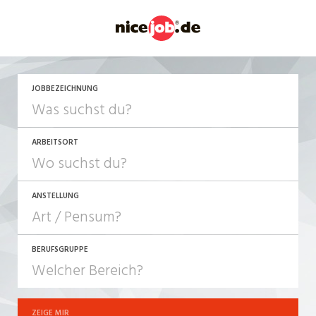
JETZT BEWERBEN
JOBBEZEICHNUNG
ARBEITSORT
ANSTELLUNG
BERUFSGRUPPE
JOB-TYP
10-100%
Festanstellung
ZEIGE MIR