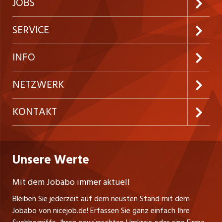
JOBS
Jobabo abonnieren
SERVICE
Neue Stellen
Kundenlogin
INFO
Festanstellungen
Inserieren
Preise und Leistungen
NETZWERK
Temporäre Jobs
Firmen
AGB
ostjob.ch
KONTAKT
Freelance Jobs
Personalvermittler
Datenschutzerklärung
westjob.at
Niederlassung
Praktika
Bewerber-Cockpit
Deutschland
Nutzungsbedingungen
Unsere Werte
jobzüri.ch
Fa. nicejob.de
Lehrstellen
Impressum
PR Medien GmbH
jobmittelland.ch
Mit dem Jobabo immer aktuell
Lindauer Straße 16
Ferienjobs
Bleiben Sie jederzeit auf dem neusten Stand mit dem
D-88239 Wangen
jobbern.ch
Jobabo von nicejob.de! Erfassen Sie ganz einfach Ihre
Führungspositionen
Tel. +49 07522 795034