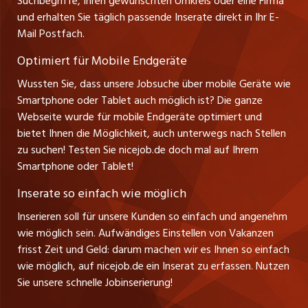
Suchbegriffe, Ihren gewünschten Umkreis oder eine Firma
jobbasel.ch
Thomas Reiner
und erhalten Sie täglich passende Inserate direkt in Ihr E-
Management / Kader-Jobs
Ansprechpartner
Mail Postfach.
zentraljob.ch
Optimiert für Mobile Endgeräte
myjob.ch
Wussten Sie, dass unsere Jobsuche über mobile Geräte wie
Smartphone oder Tablet auch möglich ist? Die ganze
schaffu.ch (VS)
Webseite wurde für mobile Endgeräte optimiert und
bietet Ihnen die Möglichkeit, auch unterwegs nach Stellen
ajourjob.ch
zu suchen! Testen Sie nicejob.de doch mal auf Ihrem
Smartphone oder Tablet!
tagblatt.ch
Inserate so einfach wie möglich
FM1Today
Inserieren soll für unsere Kunden so einfach und angenehm
wie möglich sein. Aufwändiges Einstellen von Vakanzen
frisst Zeit und Geld: darum machen wir es Ihnen so einfach
wie möglich, auf nicejob.de ein Inserat zu erfassen. Nutzen
Sie unsere schnelle Jobinserierung!