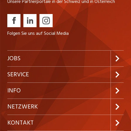
Unsere Partnerportale in der Schweiz und in Österreich
Folgen Sie uns auf Social Media
JOBS
Jobabo abonnieren
SERVICE
Neue Stellen
Kundenlogin
INFO
Festanstellungen
Inserieren
Preise und Leistungen
NETZWERK
Temporäre Jobs
Firmen
AGB
ostjob.ch
KONTAKT
Freelance Jobs
Personalvermittler