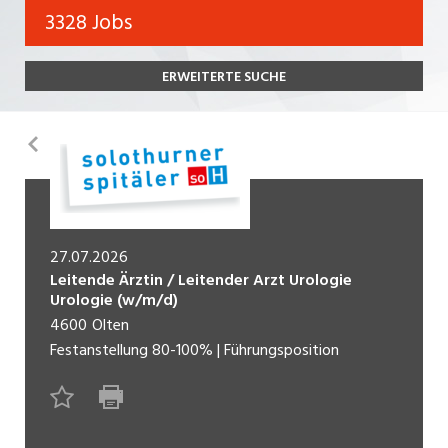
Bank, Versicherung
3328 Jobs
Temporär (befristet)
Bau, Handwerk, Elektro
ERWEITERTE SUCHE
Bildung, Kunst, Design, Soziale Berufe, Sport
Freelance
Chemie, Pharma, Biotechnologie
Praktikum
Zurück
Consulting, Human Resources
Lehrstelle
Einkauf, Logistik, Transport, Verkehr
Ferienjob
Engineering, Technik, Architektur
27.07.2026
Leitende Ärztin / Leitender Arzt Urologie
POSITION
Finanzen, Controlling, Treuhand, Recht
Urologie (w/m/d)
4600
Olten
Gartenbau, Landwirtschaft, Forstwirtschaft
Führungsposition
Festanstellung
80-100%
|
Führungsposition
Gastronomie, Hotellerie, Tourismus,
Management / Kader
Lebensmittel
Immobilien, Facility Management, Reinigung