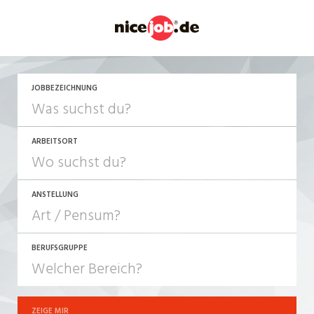
JETZT BEWERBEN
JOBBEZEICHNUNG
ARBEITSORT
ANSTELLUNG
BERUFSGRUPPE
JOB-TYP
10-100%
Festanstellung
ZEIGE MIR