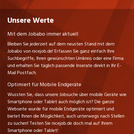
Datenschutzerklärung
westjob.at
Niederlassung
Praktika
Bewerber-Cockpit
Deutschland
Nutzungsbedingungen
Unsere Werte
jobzüri.ch
Fa. nicejob.de
Lehrstellen
Impressum
PR Medien GmbH
jobmittelland.ch
Mit dem Jobabo immer aktuell
Lindauer Straße 16
Ferienjobs
Bleiben Sie jederzeit auf dem neusten Stand mit dem
D-88239 Wangen
jobbern.ch
Jobabo von nicejob.de! Erfassen Sie ganz einfach Ihre
Führungspositionen
Tel. +49 07522 795034
Suchbegriffe, Ihren gewünschten Umkreis oder eine Firma
jobbasel.ch
Thomas Reiner
und erhalten Sie täglich passende Inserate direkt in Ihr E-
Management / Kader-Jobs
Ansprechpartner
Mail Postfach.
zentraljob.ch
Optimiert für Mobile Endgeräte
myjob.ch
Wussten Sie, dass unsere Jobsuche über mobile Geräte wie
Smartphone oder Tablet auch möglich ist? Die ganze
schaffu.ch (VS)
Webseite wurde für mobile Endgeräte optimiert und
bietet Ihnen die Möglichkeit, auch unterwegs nach Stellen
ajourjob.ch
zu suchen! Testen Sie nicejob.de doch mal auf Ihrem
Smartphone oder Tablet!
tagblatt.ch