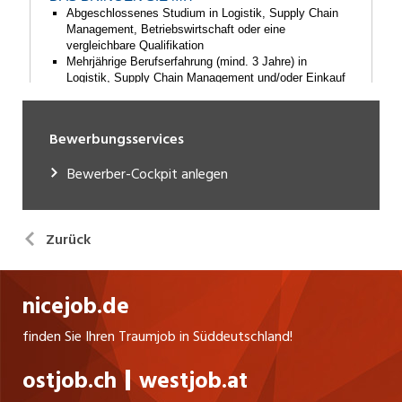
Bewerbungsservices
Bewerber-Cockpit anlegen
Zurück
nicejob.de
finden Sie Ihren Traumjob in Süddeutschland!
ostjob.ch
westjob.at