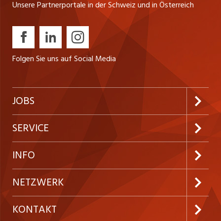
Unsere Partnerportale in der Schweiz und in Österreich
Folgen Sie uns auf Social Media
JOBS
Jobabo abonnieren
SERVICE
Neue Stellen
Kundenlogin
INFO
Festanstellungen
Inserieren
Preise und Leistungen
NETZWERK
Temporäre Jobs
Firmen
AGB
ostjob.ch
KONTAKT
Freelance Jobs