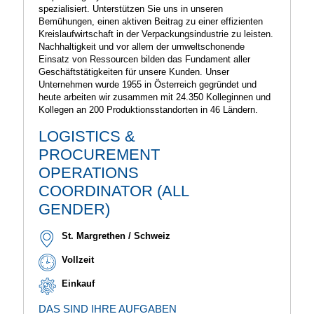
Getränke, Kosmetik- und Pflegeprodukte,
Haushaltsreiniger, Wasch- und Putzmittel, Motoröl
und Schmiermittel sowie pharmazeutische Produkte.
Alwin Lehner gründete gemeinsam mit seinem Bruder
Helmuth Lehner das Unternehmen im Jahr 1955 als
„Alpenplastik Alwin Lehner GmbH“ in Hard in
Österreich. ALPLA ist seither nicht nur dem
Gründungsstandort treu geblieben, sondern nach wie
familiengeführt.
Als modernes Familienunternehmen ist ALPLA stark
mit seinen Wurzeln verbunden und handelt
gleichzeitig zukunftsorientiert. Profitables
Unternehmenswachstum bietet Mitarbeitenden,
Kunden und Partnern die notwendige Sicherheit.
Nachhaltigkeit und insbesondere der
umweltbewusste Umgang mit Ressourcen sind
Grundlagen des unternehmerischen Handelns, damit