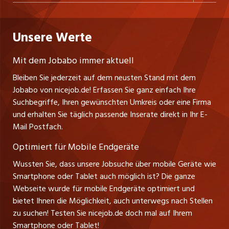
Personalvermittler
Datenschutzerklärung
westjob.at
Niederlassung
Praktika
Bewerber-Cockpit
Deutschland
Nutzungsbedingungen
Unsere Werte
jobzüri.ch
Fa. nicejob.de
Lehrstellen
Impressum
PR Medien GmbH
jobmittelland.ch
Mit dem Jobabo immer aktuell
Lindauer Straße 16
Ferienjobs
Bleiben Sie jederzeit auf dem neusten Stand mit dem
D-88239 Wangen
jobbern.ch
Jobabo von nicejob.de! Erfassen Sie ganz einfach Ihre
Führungspositionen
Tel. +49 07522 795034
Suchbegriffe, Ihren gewünschten Umkreis oder eine Firma
jobbasel.ch
Thomas Reiner
und erhalten Sie täglich passende Inserate direkt in Ihr E-
Management / Kader-Jobs
Ansprechpartner
Mail Postfach.
zentraljob.ch
Optimiert für Mobile Endgeräte
myjob.ch
Wussten Sie, dass unsere Jobsuche über mobile Geräte wie
Smartphone oder Tablet auch möglich ist? Die ganze
schaffu.ch (VS)
Webseite wurde für mobile Endgeräte optimiert und
bietet Ihnen die Möglichkeit, auch unterwegs nach Stellen
ajourjob.ch
zu suchen! Testen Sie nicejob.de doch mal auf Ihrem
Smartphone oder Tablet!
tagblatt.ch