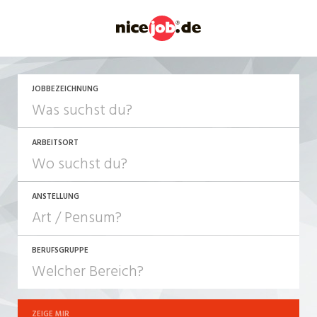
JETZT BEWERBEN
JOBBEZEICHNUNG
ARBEITSORT
ANSTELLUNG
BERUFSGRUPPE
JOB-TYP
10-100%
Festanstellung
ZEIGE MIR