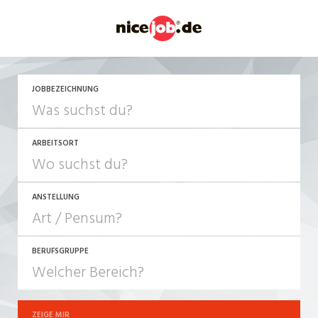
JETZT BEWERBEN
JOBBEZEICHNUNG
ARBEITSORT
ANSTELLUNG
BERUFSGRUPPE
JOB-TYP
10-100%
Festanstellung
ZEIGE MIR