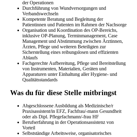
und initiative Persönlichkeit sind, finden Sie bei HOCH
Health Ostschweiz die idealen Voraussetzungen Ihre
berufliche Zukunft zu gestalten. Informieren Sie sich
über die Möglichkeiten unter
www.h-och.ch/karriere
HOCH Health Ostschweiz hat regional an
verschiedenen Standorten vertreten und ist damit
oftmals ein Arbeitsort in der Nähe des Wohnortes.
Kantonsspital St.Gallen
Spital Altstätten
Spital Grabs
Spital Linth
Spital Wil
Ambi Flawil
Ambi Rorschach
Ambulatorium Rorschach