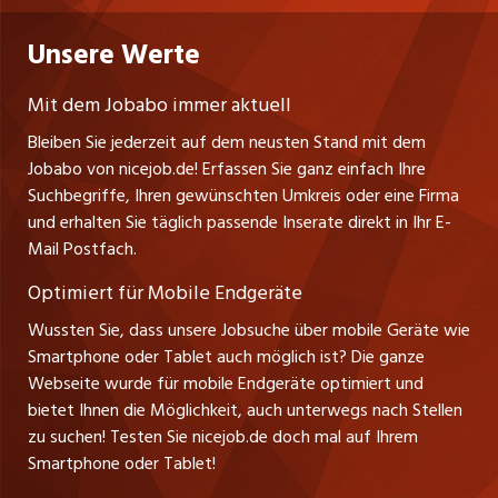
Niederlassung
gesundheitsfördernde Kurse und diverse Beratungs-
Praktika
Bewerber-Cockpit
Deutschland
und Coachingangebote zur Verfügung. Wir
Nutzungsbedingungen
Unsere Werte
jobzüri.ch
Fa. nicejob.de
unterstützen Sie dabei, sowohl Ihre fachlichen als
Lehrstellen
Impressum
PR Medien GmbH
auch Ihre persönlichen Kompetenzen stetig
jobmittelland.ch
Mit dem Jobabo immer aktuell
Lindauer Straße 16
weiterzuentwickeln.
Ferienjobs
Bleiben Sie jederzeit auf dem neusten Stand mit dem
D-88239 Wangen
jobbern.ch
Jobabo von nicejob.de! Erfassen Sie ganz einfach Ihre
Führungspositionen
Tel. +49 07522 795034
Suchbegriffe, Ihren gewünschten Umkreis oder eine Firma
jobbasel.ch
Thomas Reiner
und erhalten Sie täglich passende Inserate direkt in Ihr E-
Management / Kader-Jobs
Ansprechpartner
Mail Postfach.
zentraljob.ch
Optimiert für Mobile Endgeräte
myjob.ch
Wussten Sie, dass unsere Jobsuche über mobile Geräte wie
Smartphone oder Tablet auch möglich ist? Die ganze
schaffu.ch (VS)
Webseite wurde für mobile Endgeräte optimiert und
bietet Ihnen die Möglichkeit, auch unterwegs nach Stellen
ajourjob.ch
zu suchen! Testen Sie nicejob.de doch mal auf Ihrem
Smartphone oder Tablet!
tagblatt.ch