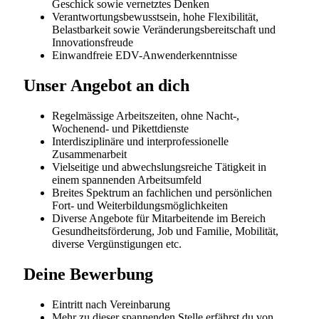
Starten Sie Ihre berufliche Zukunft bei der grössten
Gesundheitsversorgerin der Schweiz. Ob Sie am
Anfang Ihrer Laufbahn stehen oder nach neuen
Entwicklungsmöglichkeiten suchen – bei HOCH Health
Ostschweiz erwarten Sie spannende
Herausforderungen, umfassende Aus- und
Weiterbildungsangebote und ein engagiertes Team,
das Sie auf Ihrem Weg unterstützt.
HOCH Health Ostschweiz fördert und unterstützt die
Aus-, Fort- und Weiterbildung von Mitarbeitenden.
Jährlich nutzen über 700 Personen – von der
Grundbildung über die Höhere Fachschule bis hin zur
Fachhochschule inklusive Nachdiplomstudiengänge –
das Angebot. In internen und externen Fort- und
Weiterbildungsangeboten werden sowohl die
fachliche Bildung als auch methodische Kompetenzen