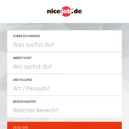
JETZT BEWERBEN
JOBBEZEICHNUNG
ARBEITSORT
ANSTELLUNG
BERUFSGRUPPE
JOB-TYP
10-100%
Festanstellung
ZEIGE MIR