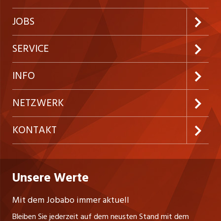
JOBS
Jobabo abonnieren
SERVICE
Neue Stellen
Kundenlogin
INFO
Festanstellungen
Inserieren
Preise und Leistungen
NETZWERK
Temporäre Jobs
Firmen
AGB
ostjob.ch
KONTAKT
Freelance Jobs
Personalvermittler
Datenschutzerklärung
westjob.at
Niederlassung
Praktika
Bewerber-Cockpit
Deutschland
Nutzungsbedingungen
Unsere Werte
jobzüri.ch
Fa. nicejob.de
Lehrstellen
Impressum
PR Medien GmbH
jobmittelland.ch
Mit dem Jobabo immer aktuell
Lindauer Straße 16
Ferienjobs
Bleiben Sie jederzeit auf dem neusten Stand mit dem
D-88239 Wangen