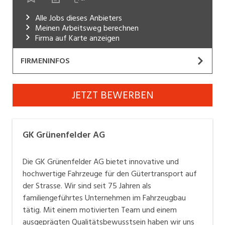
Industrie, Maschinenbau, Anlagenbau,
Alle Jobs dieses Anbieters
Produktion
Meinen Arbeitsweg berechnen
Firma auf Karte anzeigen
Informatik, Telekommunikation
FIRMENINFOS
Kaufm. Berufe, Kundendienst, Verwaltung
Körperpflege, Wellness
GK Grünenfelder AG
JETZT BEWERBEN
Website
Marketing, Kommunikation, Medien, Druck
Mechanik, Elektronik, Optik, Textil (Fertigung)
Die GK Grünenfelder AG bietet innovative und
GK Grünenfelder AG
hochwertige Fahrzeuge für den Gütertransport auf
Medizin, Gesundheitswesen, Pflege
der Strasse. Wir sind seit 75 Jahren als
Die GK Grünenfelder AG bietet innovative und
Verkauf, Handel, Kundenberatung,
familiengeführtes Unternehmen im Fahrzeugbau tätig.
hochwertige Fahrzeuge für den Gütertransport auf
Aussendienst
Mit einem motivierten Team und einem ausgeprägten
der Strasse. Wir sind seit 75 Jahren als
Qualitätsbewusstsein haben wir uns zu einem
Sicherheit, Rettung, Polizei, Zoll
familiengeführtes Unternehmen im Fahrzeugbau
führenden Hersteller von Aufbauten, Anhänger und
tätig. Mit einem motivierten Team und einem
Sattelanhänger aller Grössen und Gewichtsklassen in
ausgeprägten Qualitätsbewusstsein haben wir uns