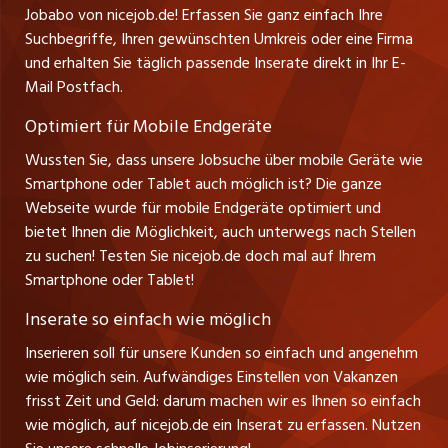
jobbern.ch
Jobabo von nicejob.de! Erfassen Sie ganz einfach Ihre
Führungspositionen
Tel. +49 07522 795034
Suchbegriffe, Ihren gewünschten Umkreis oder eine Firma
jobbasel.ch
Thomas Reiner
und erhalten Sie täglich passende Inserate direkt in Ihr E-
Management / Kader-Jobs
Ansprechpartner
Mail Postfach.
zentraljob.ch
Optimiert für Mobile Endgeräte
myjob.ch
Wussten Sie, dass unsere Jobsuche über mobile Geräte wie
Smartphone oder Tablet auch möglich ist? Die ganze
schaffu.ch (VS)
Webseite wurde für mobile Endgeräte optimiert und
bietet Ihnen die Möglichkeit, auch unterwegs nach Stellen
ajourjob.ch
zu suchen! Testen Sie nicejob.de doch mal auf Ihrem
Smartphone oder Tablet!
tagblatt.ch
Inserate so einfach wie möglich
FM1Today
Inserieren soll für unsere Kunden so einfach und angenehm
wie möglich sein. Aufwändiges Einstellen von Vakanzen
frisst Zeit und Geld: darum machen wir es Ihnen so einfach
wie möglich, auf nicejob.de ein Inserat zu erfassen. Nutzen