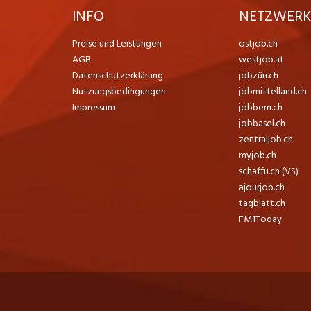
INFO
NETZWER
Preise und Leistungen
ostjob.ch
AGB
westjob.at
Datenschutzerklärung
jobzüri.ch
Nutzungsbedingungen
jobmittelland.ch
Impressum
jobbern.ch
jobbasel.ch
zentraljob.ch
myjob.ch
schaffu.ch (VS)
ajourjob.ch
tagblatt.ch
FM1Today