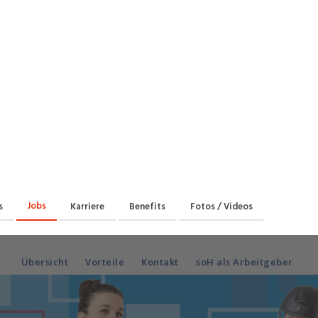
Praktikum
Manage
nanzen, Controlling, Treuhand,
Gartenbau, Landwirts
echt
Forstwirtschaft
Ferienjob
mmobilien, Facility Management,
Industrie, Maschinenb
einigung
Anlagenbau, Produkti
aufm. Berufe, Kundendienst,
Körperpflege, Wellne
erwaltung
chanik, Elektronik, Optik, Textil
Medizin, Gesundheit
ertigung)
Pflege
cherheit, Rettung, Polizei, Zoll
Jobs
s
Karriere
Benefits
Fotos / Videos