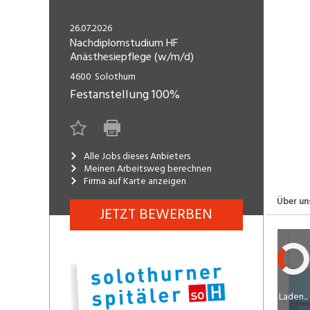
Freelance
Fi
Engineering, Technik, Architektur
26.07.2026
R
Lehrstelle
Nachdiplomstudium HF
Anästhesiepflege (w/m/d)
Gastronomie, Hotellerie,
I
Tourismus, Lebensmittel
R
4600
Solothurn
Festanstellung
100%
K
Informatik, Telekommunikation
V
Marketing, Kommunikation,
Me
Medien, Druck
(F
Alle Jobs dieses Anbieters
Meinen Arbeitsweg berechnen
Firma auf Karte anzeigen
Verkauf, Handel, Kundenberatung,
Si
Aussendienst
Über un
JETZT BEWERBEN
Laden...