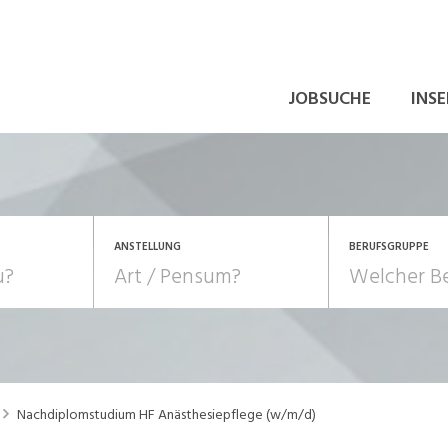
JOBSUCHE
INSE
ANSTELLUNG
BERUFSGRUPPE
Bildung, Kunst, Design
10-100%
Pensum
POSITION
au, Handwerk, Elektro
Berufe, Sport
Temporär (befristet)
Führung
Einkauf, Logistik, Tra
Nachdiplomstudium HF Anästhesiepflege (w/m/d)
onsulting, Human Resources
Verkehr