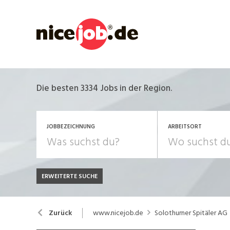
Die besten 3334 Jobs in der Region.
JOBBEZEICHNUNG
ARBEITSORT
ERWEITERTE SUCHE
JOB-TYP
Bank, Versicherung
B
Festanstellung
www.nicejob.de
Solothurner Spitäler AG
Zurück
Chemie, Pharma, Biotechnologie
C