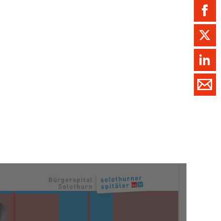
ment / Kader
chaft,
au,
on
ss
swesen,