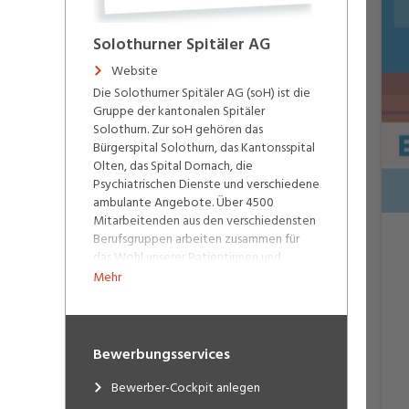
Solothurner Spitäler AG
Website
Die Solothurner Spitäler AG (soH) ist die
Gruppe der kantonalen Spitäler
Solothurn. Zur soH gehören das
Bürgerspital Solothurn, das Kantonsspital
Olten, das Spital Dornach, die
Psychiatrischen Dienste und verschiedene
ambulante Angebote. Über 4500
Mitarbeitenden aus den verschiedensten
Berufsgruppen arbeiten zusammen für
das Wohl unserer Patientinnen und
Patienten. Einziger Eigentümer der
Mehr
gemeinnützigen Aktiengesellschaft ist
zurzeit der Kanton Solothurn. Unsere
Spitäler und Partner-Ambulatorien:
Bewerbungsservices
Bürgerspital Solothurn
Kantonsspital Olten
Bewerber-Cockpit anlegen
Spital Dornach