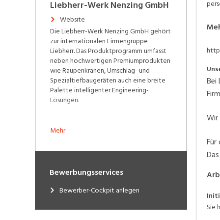
Liebherr-Werk Nenzing GmbH
pers
Website
Meh
Die Liebherr-Werk Nenzing GmbH gehört
zur internationalen Firmengruppe
http
Liebherr. Das Produktprogramm umfasst
neben hochwertigen Premiumprodukten
Uns
wie Raupenkranen, Umschlag- und
Spezialtiefbaugeräten auch eine breite
Bei 
Palette intelligenter Engineering-
Fir
Lösungen.
Wir
Mehr
Für 
Das
Bewerbungsservices
Arb
Bewerber-Cockpit anlegen
Ini
Sie 