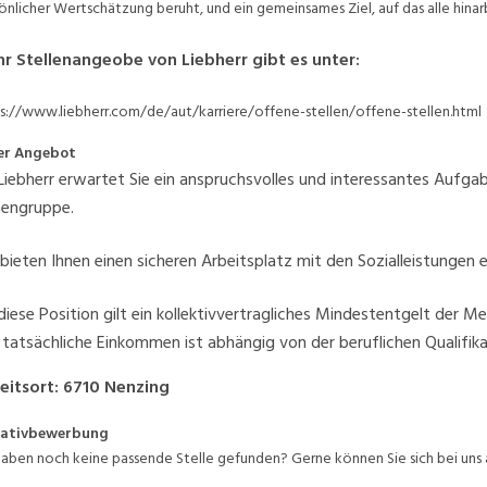
önlicher Wertschätzung beruht, und ein gemeinsames Ziel, auf das alle hina
r Stellenangeobe von Liebherr gibt es unter:
s://www.liebherr.com/de/aut/karriere/offene-stellen/offene-stellen.html
er Angebot
Liebherr erwartet Sie ein anspruchsvolles und interessantes Aufgab
mengruppe.
 bieten Ihnen einen sicheren Arbeitsplatz mit den Sozialleistunge
diese Position gilt ein kollektivvertragliches Mindestentgelt der Met
 tatsächliche Einkommen ist abhängig von der beruflichen Qualifik
eitsort
:
6710
Nenzing
tiativbewerbung
haben noch keine passende Stelle gefunden? Gerne können Sie sich bei uns 