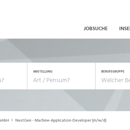
JOBSUCHE
INSE
ANSTELLUNG
BERUFSGRUPPE
Bildung, Kunst, Design
10-100%
Pensum
POSITION
au, Handwerk, Elektro
Berufe, Sport
Temporär (befristet)
Führung
Einkauf, Logistik, Tra
 GmbH
NextGen - Machine-Application-Developer (m/w/d)
onsulting, Human Resources
Verkehr