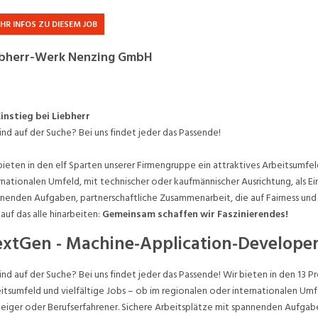
Praktikum
Manage
nanzen, Controlling, Treuhand,
Gartenbau, Landwirts
HR INFOS ZU DIESEM JOB
echt
Forstwirtschaft
Ferienjob
ebherr-Werk Nenzing GmbH
mmobilien, Facility Management,
Industrie, Maschinenb
einigung
Anlagenbau, Produkti
aufm. Berufe, Kundendienst,
Körperpflege, Wellne
erwaltung
Einstieg bei Liebherr
sind auf der Suche? Bei uns findet jeder das Passende!
chanik, Elektronik, Optik, Textil
Medizin, Gesundheit
ertigung)
Pflege
bieten in den elf Sparten unserer Firmengruppe ein attraktives Arbeitsumfel
rnationalen Umfeld, mit technischer oder kaufmännischer Ausrichtung, als Ei
cherheit, Rettung, Polizei, Zoll
nenden Aufgaben, partnerschaftliche Zusammenarbeit, die auf Fairness un
, auf das alle hinarbeiten:
Gemeinsam schaffen wir Faszinierendes!
xtGen - Machine-Application-Develope
sind auf der Suche? Bei uns findet jeder das Passende! Wir bieten in den 13
itsumfeld und vielfältige Jobs – ob im regionalen oder internationalen Umfe
teiger oder Berufserfahrener. Sichere Arbeitsplätze mit spannenden Aufgabe