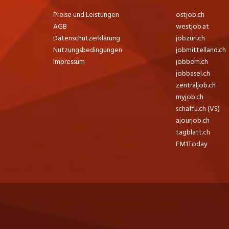
Preise und Leistungen
ostjob.ch
AGB
westjob.at
Datenschutzerklärung
jobzüri.ch
Nutzungsbedingungen
jobmittelland.ch
Impressum
jobbern.ch
jobbasel.ch
zentraljob.ch
myjob.ch
schaffu.ch (VS)
ajourjob.ch
tagblatt.ch
FM1Today