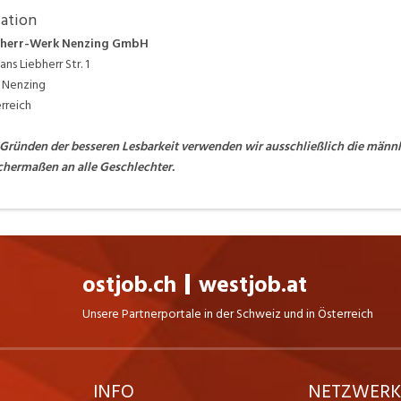
ation
bherr-Werk Nenzing GmbH
ans Liebherr Str. 1
 Nenzing
rreich
Gründen der besseren Lesbarkeit verwenden wir ausschließlich die männlic
chermaßen an alle Geschlechter.
ostjob.ch
westjob.at
Unsere Partnerportale in der Schweiz und in Österreich
INFO
NETZWER