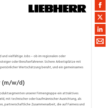
ment / Kader
chaft,
au,
on
ss
swesen,
d und vielfältige Jobs – ob im regionalen oder
nsteiger oder Berufserfahrener. Sichere Arbeitsplätze mit
d persönlicher Wertschätzung beruht, und ein gemeinsames
r (m/w/d)
 Produktsegmenten unserer Firmengruppe ein attraktives
ld, mit technischer oder kaufmännischer Ausrichtung, als
n, partnerschaftliche Zusammenarbeit, die auf Fairness und