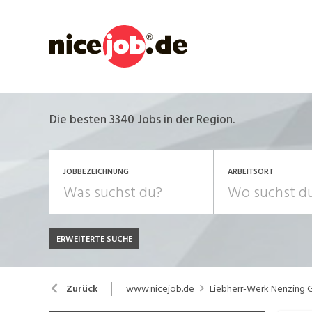
Die besten 3340 Jobs in der Region.
JOBBEZEICHNUNG
ARBEITSORT
ERWEITERTE SUCHE
JOB-TYP
Bank, Versicherung
B
Festanstellung
www.nicejob.de
Liebherr-Werk Nenzing
Zurück
Chemie, Pharma, Biotechnologie
C