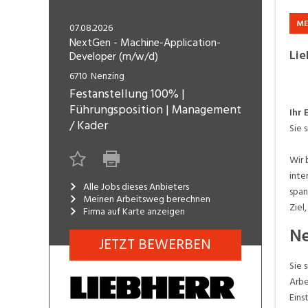
Freelance
Fi
Engineering, Technik, Architektur
ME
07.08.2026
R
Lehrstelle
NextGen - Machine-Application-
Li
Developer (m/w/d)
Gastronomie, Hotellerie,
I
Tourismus, Lebensmittel
R
6710
Nenzing
Festanstellung
100%
|
K
Informatik, Telekommunikation
Führungsposition
|
Management
V
Ihr 
/ Kader
Sie 
Marketing, Kommunikation,
Me
Medien, Druck
(F
Wir 
inte
Verkauf, Handel, Kundenberatung,
Alle Jobs dieses Anbieters
Si
span
Aussendienst
Meinen Arbeitsweg berechnen
Ziel
Firma auf Karte anzeigen
Ne
JETZT BEWERBEN
Sie 
Arbe
Eins