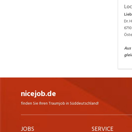
Loc
Lie
Dr. H
6710
Öste
Aus 
glei
nicejob.de
finden Sie Ihren Traumjob in Süddeutschland!
JOBS
SERVICE