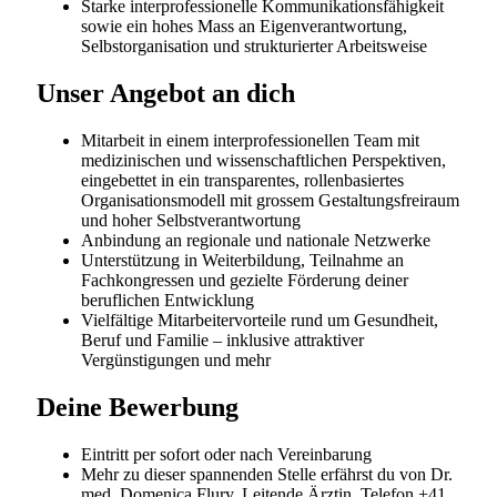
Starten Sie Ihre berufliche Zukunft bei der grössten
Gesundheitsversorgerin der Schweiz. Ob Sie am
Anfang Ihrer Laufbahn stehen oder nach neuen
Entwicklungsmöglichkeiten suchen – bei HOCH Health
Ostschweiz erwarten Sie spannende
Herausforderungen, umfassende Aus- und
Weiterbildungsangebote und ein engagiertes Team,
das Sie auf Ihrem Weg unterstützt.
HOCH Health Ostschweiz fördert und unterstützt die
Aus-, Fort- und Weiterbildung von Mitarbeitenden.
Jährlich nutzen über 700 Personen – von der
Grundbildung über die Höhere Fachschule bis hin zur
Fachhochschule inklusive Nachdiplomstudiengänge –
das Angebot. In internen und externen Fort- und
Weiterbildungsangeboten werden sowohl die
fachliche Bildung als auch methodische Kompetenzen