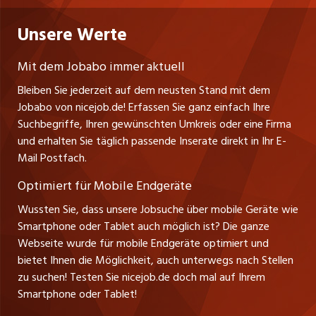
Niederlassung
gesundheitsfördernde Kurse und diverse Beratungs-
Praktika
Bewerber-Cockpit
Deutschland
und Coachingangebote zur Verfügung. Wir
Nutzungsbedingungen
Unsere Werte
jobzüri.ch
Fa. nicejob.de
unterstützen Sie dabei, sowohl Ihre fachlichen als
Lehrstellen
Impressum
PR Medien GmbH
auch Ihre persönlichen Kompetenzen stetig
jobmittelland.ch
Mit dem Jobabo immer aktuell
Lindauer Straße 16
weiterzuentwickeln.
Ferienjobs
Bleiben Sie jederzeit auf dem neusten Stand mit dem
D-88239 Wangen
jobbern.ch
Jobabo von nicejob.de! Erfassen Sie ganz einfach Ihre
Führungspositionen
Tel. +49 07522 795034
Suchbegriffe, Ihren gewünschten Umkreis oder eine Firma
jobbasel.ch
Thomas Reiner
und erhalten Sie täglich passende Inserate direkt in Ihr E-
Management / Kader-Jobs
Ansprechpartner
Mail Postfach.
zentraljob.ch
Optimiert für Mobile Endgeräte
myjob.ch
Wussten Sie, dass unsere Jobsuche über mobile Geräte wie
Smartphone oder Tablet auch möglich ist? Die ganze
schaffu.ch (VS)
Webseite wurde für mobile Endgeräte optimiert und
bietet Ihnen die Möglichkeit, auch unterwegs nach Stellen
ajourjob.ch
zu suchen! Testen Sie nicejob.de doch mal auf Ihrem
Smartphone oder Tablet!
tagblatt.ch