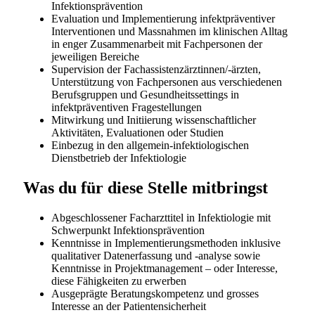
und initiative Persönlichkeit sind, finden Sie bei HOCH
Health Ostschweiz die idealen Voraussetzungen Ihre
berufliche Zukunft zu gestalten. Informieren Sie sich
über die Möglichkeiten unter
www.h-och.ch/karriere
HOCH Health Ostschweiz hat regional an
verschiedenen Standorten vertreten und ist damit
oftmals ein Arbeitsort in der Nähe des Wohnortes.
Kantonsspital St.Gallen
Spital Altstätten
Spital Grabs
Spital Linth
Spital Wil
Ambi Flawil
Ambi Rorschach
Ambulatorium Rorschach