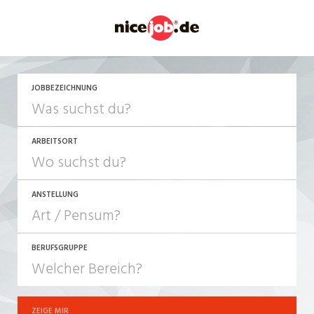
JETZT BEWERBEN
JOBBEZEICHNUNG
ARBEITSORT
ANSTELLUNG
BERUFSGRUPPE
JOB-TYP
10-100%
Festanstellung
ZEIGE MIR