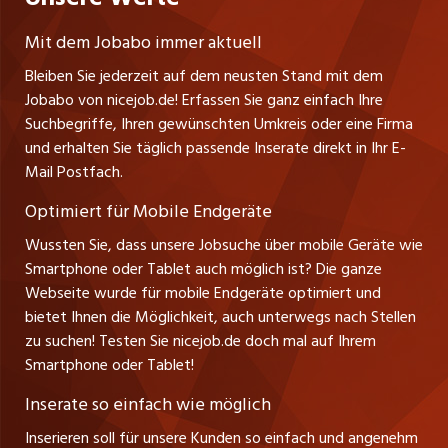
Fa. nicejob.de
Lehrstellen
Impressum
PR Medien GmbH
jobmittelland.ch
Mit dem Jobabo immer aktuell
Lindauer Straße 16
Ferienjobs
Bleiben Sie jederzeit auf dem neusten Stand mit dem
D-88239 Wangen
jobbern.ch
Jobabo von nicejob.de! Erfassen Sie ganz einfach Ihre
Führungspositionen
Tel. +49 07522 795034
Suchbegriffe, Ihren gewünschten Umkreis oder eine Firma
jobbasel.ch
Thomas Reiner
und erhalten Sie täglich passende Inserate direkt in Ihr E-
Management / Kader-Jobs
Ansprechpartner
Mail Postfach.
zentraljob.ch
Optimiert für Mobile Endgeräte
myjob.ch
Wussten Sie, dass unsere Jobsuche über mobile Geräte wie
Smartphone oder Tablet auch möglich ist? Die ganze
schaffu.ch (VS)
Webseite wurde für mobile Endgeräte optimiert und
bietet Ihnen die Möglichkeit, auch unterwegs nach Stellen
ajourjob.ch
zu suchen! Testen Sie nicejob.de doch mal auf Ihrem
Smartphone oder Tablet!
tagblatt.ch
Inserate so einfach wie möglich
FM1Today
Inserieren soll für unsere Kunden so einfach und angenehm