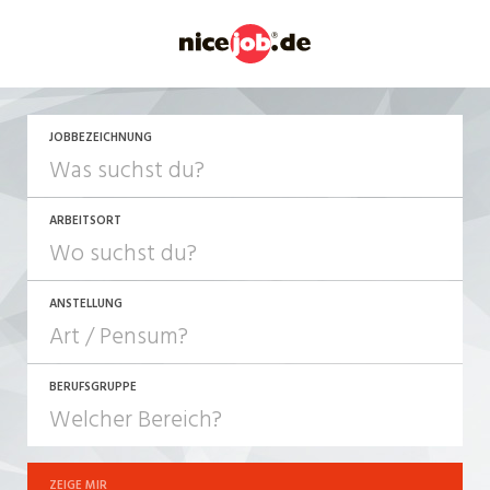
JETZT BEWERBEN
JOBBEZEICHNUNG
ARBEITSORT
ANSTELLUNG
BERUFSGRUPPE
JOB-TYP
10-100%
Festanstellung
ZEIGE MIR