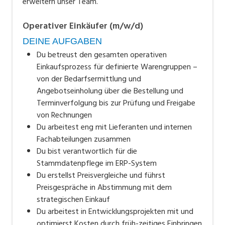
GmbH ist da­bei der größ­te eu­ro­pä­ische Stand­ort und
erweitern unser Team.
Ent­wick­lungs­zen­trum der faigle Grup­pe.
Operativer Einkäufer (m/w/d)
DEINE AUFGABEN
Du betreust den gesamten operativen
Einkaufsprozess für definierte Warengruppen –
von der Bedarfsermittlung und
Angebotseinholung über die Bestellung und
Terminverfolgung bis zur Prüfung und Freigabe
von Rechnungen
Du arbeitest eng mit Lieferanten und internen
Fachabteilungen zusammen
Du bist verantwortlich für die
Stammdatenpflege im ERP-System
Du erstellst Preisvergleiche und führst
Preisgespräche in Abstimmung mit dem
strategischen Einkauf
Du arbeitest in Entwicklungsprojekten mit und
optimierst Kosten durch früh-zeitiges Einbringen