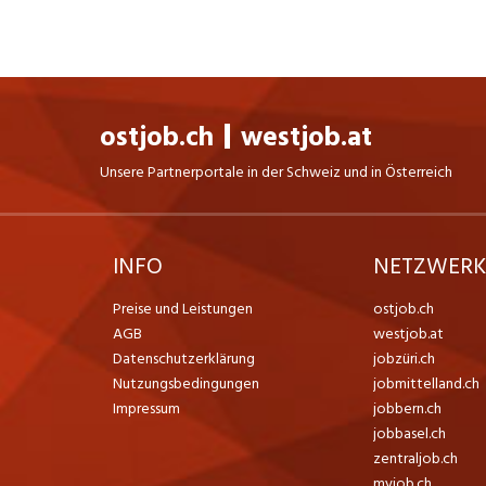
ostjob.ch
westjob.at
Unsere Partnerportale in der Schweiz und in Österreich
INFO
NETZWER
Preise und Leistungen
ostjob.ch
AGB
westjob.at
Datenschutzerklärung
jobzüri.ch
Nutzungsbedingungen
jobmittelland.ch
Impressum
jobbern.ch
jobbasel.ch
zentraljob.ch
myjob.ch