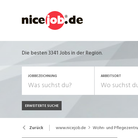
Die besten 3341 Jobs in der Region.
JOBBEZEICHNUNG
ARBEITSORT
ERWEITERTE SUCHE
JOB-TYP
Bank, Versicherung
B
Festanstellung
www.nicejob.de
Wohn- und Pflegezent
Zurück
Chemie, Pharma, Biotechnologie
C