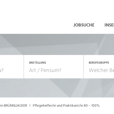
JOBSUCHE
INSE
ANSTELLUNG
BERUFSGRUPPE
Bildung, Kunst, Design
10-100%
Pensum
POSITION
au, Handwerk, Elektro
Berufe, Sport
Temporär (befristet)
Führung
Einkauf, Logistik, Tra
rum BRÜNNLIACKER
Pflegehelfer/in und Praktikant/in 80 – 100%
onsulting, Human Resources
Verkehr