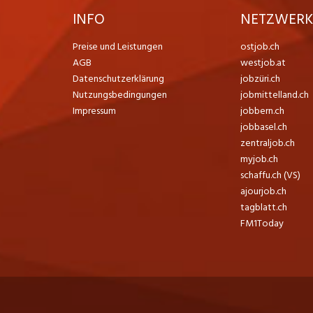
INFO
NETZWER
Preise und Leistungen
ostjob.ch
AGB
westjob.at
Datenschutzerklärung
jobzüri.ch
Nutzungsbedingungen
jobmittelland.ch
Impressum
jobbern.ch
jobbasel.ch
zentraljob.ch
myjob.ch
schaffu.ch (VS)
ajourjob.ch
tagblatt.ch
FM1Today