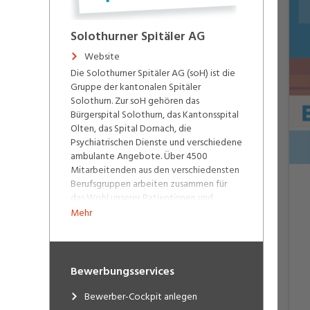
Solothurner Spitäler AG
Website
Die Solothurner Spitäler AG (soH) ist die
Gruppe der kantonalen Spitäler
Solothurn. Zur soH gehören das
Bürgerspital Solothurn, das Kantonsspital
Olten, das Spital Dornach, die
Psychiatrischen Dienste und verschiedene
ambulante Angebote. Über 4500
Mitarbeitenden aus den verschiedensten
Berufsgruppen arbeiten zusammen für
das Wohl unserer Patientinnen und
Patienten. Einziger Eigentümer der
Mehr
gemeinnützigen Aktiengesellschaft ist
zurzeit der Kanton Solothurn. Unsere
Spitäler und Partner-Ambulatorien:
Bewerbungsservices
Bürgerspital Solothurn
Kantonsspital Olten
Bewerber-Cockpit anlegen
Spital Dornach