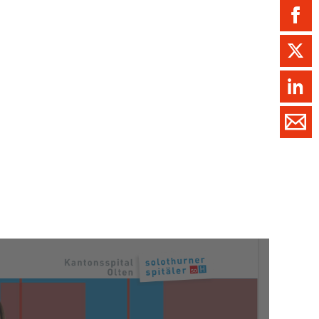
ment / Kader
chaft,
au,
on
ss
swesen,