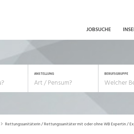
JOBSUCHE
INSE
ANSTELLUNG
BERUFSGRUPPE
Bildung, Kunst, Design
10-100%
Pensum
POSITION
au, Handwerk, Elektro
Berufe, Sport
Temporär (befristet)
Führung
Einkauf, Logistik, Tra
Rettungssanitäterin / Rettungssanitäter mit oder ohne WB Expertin / E
onsulting, Human Resources
Verkehr