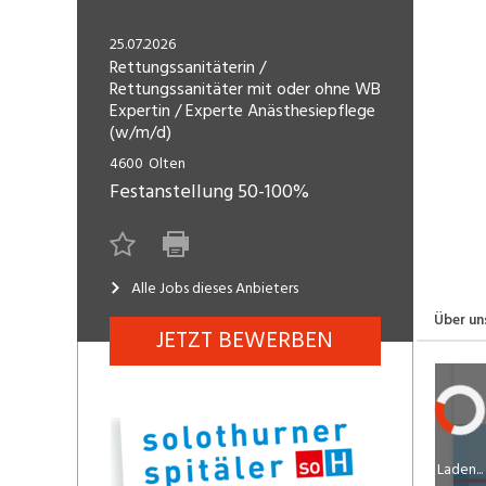
Freelance
Fi
Engineering, Technik, Architektur
25.07.2026
R
Lehrstelle
Rettungssanitäterin /
Rettungssanitäter mit oder ohne WB
Gastronomie, Hotellerie,
I
Expertin / Experte Anästhesiepflege
Tourismus, Lebensmittel
R
(w/m/d)
K
4600
Olten
Informatik, Telekommunikation
V
Festanstellung
50-100%
Marketing, Kommunikation,
Me
Medien, Druck
(F
Verkauf, Handel, Kundenberatung,
Alle Jobs dieses Anbieters
Si
Aussendienst
Über un
JETZT BEWERBEN
Laden...