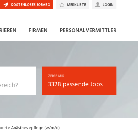
KOSTENLOSES JOBABO
MERKLISTE
LOGIN
JETZT BEWERBEN
RIEREN
FIRMEN
PERSONALVERMITTLER
ZEIGE MIR
3328 passende Jobs
, Soziale
sposition
nsport,
xperte Anästhesiepflege (w/m/d)