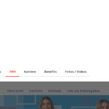
Praktikum
Manage
nanzen, Controlling, Treuhand,
Gartenbau, Landwirts
echt
Forstwirtschaft
Ferienjob
mmobilien, Facility Management,
Industrie, Maschinenb
einigung
Anlagenbau, Produkti
aufm. Berufe, Kundendienst,
Körperpflege, Wellne
erwaltung
chanik, Elektronik, Optik, Textil
Medizin, Gesundheit
ertigung)
Pflege
cherheit, Rettung, Polizei, Zoll
Jobs
s
Karriere
Benefits
Fotos / Videos