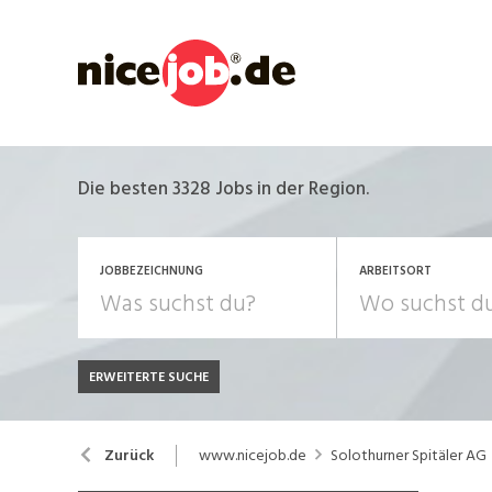
Die besten 3328 Jobs in der Region.
JOBBEZEICHNUNG
ARBEITSORT
ERWEITERTE SUCHE
JOB-TYP
Bank, Versicherung
B
Festanstellung
www.nicejob.de
Solothurner Spitäler AG
Zurück
Chemie, Pharma, Biotechnologie
C