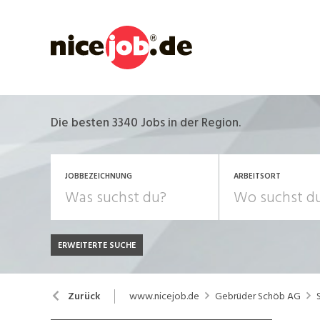
Die besten 3340 Jobs in der Region.
JOBBEZEICHNUNG
ARBEITSORT
ERWEITERTE SUCHE
JOB-TYP
Bank, Versicherung
B
Festanstellung
www.nicejob.de
Gebrüder Schöb AG
Zurück
Chemie, Pharma, Biotechnologie
C