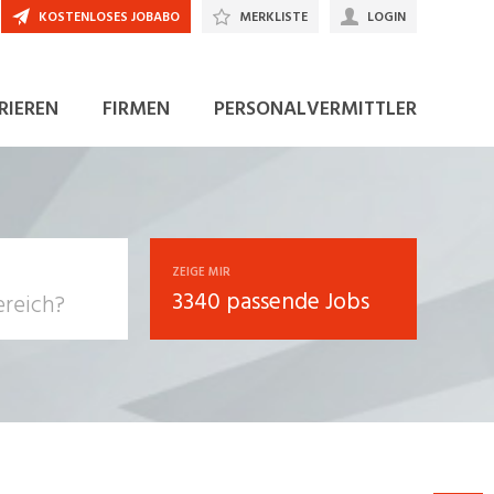
KOSTENLOSES JOBABO
MERKLISTE
LOGIN
JETZT BEWERBEN
RIEREN
FIRMEN
PERSONALVERMITTLER
ZEIGE MIR
3340 passende Jobs
, Soziale
sposition
nsport,