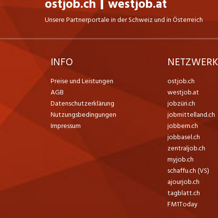
ostjob.ch
westjob.at
Unsere Partnerportale in der Schweiz und in Österreich
INFO
NETZWER
Preise und Leistungen
ostjob.ch
AGB
westjob.at
Datenschutzerklärung
jobzüri.ch
Nutzungsbedingungen
jobmittelland.ch
Impressum
jobbern.ch
jobbasel.ch
zentraljob.ch
myjob.ch
schaffu.ch (VS)
ajourjob.ch
tagblatt.ch
FM1Today