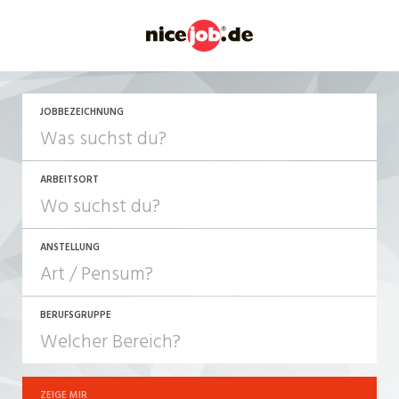
JETZT BEWERBEN
JOBBEZEICHNUNG
ARBEITSORT
ANSTELLUNG
BERUFSGRUPPE
JOB-TYP
10-100%
Festanstellung
ZEIGE MIR