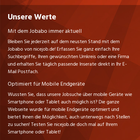
westjob.at
Niederlassung
Praktika
Bewerber-Cockpit
Deutschland
Nutzungsbedingungen
Unsere Werte
jobzüri.ch
Fa. nicejob.de
Lehrstellen
Impressum
PR Medien GmbH
jobmittelland.ch
Mit dem Jobabo immer aktuell
Lindauer Straße 16
Ferienjobs
Bleiben Sie jederzeit auf dem neusten Stand mit dem
D-88239 Wangen
jobbern.ch
Jobabo von nicejob.de! Erfassen Sie ganz einfach Ihre
Führungspositionen
Tel. +49 07522 795034
Suchbegriffe, Ihren gewünschten Umkreis oder eine Firma
jobbasel.ch
Thomas Reiner
und erhalten Sie täglich passende Inserate direkt in Ihr E-
Management / Kader-Jobs
Ansprechpartner
Mail Postfach.
zentraljob.ch
Optimiert für Mobile Endgeräte
myjob.ch
Wussten Sie, dass unsere Jobsuche über mobile Geräte wie
Smartphone oder Tablet auch möglich ist? Die ganze
schaffu.ch (VS)
Webseite wurde für mobile Endgeräte optimiert und
bietet Ihnen die Möglichkeit, auch unterwegs nach Stellen
ajourjob.ch
zu suchen! Testen Sie nicejob.de doch mal auf Ihrem
Smartphone oder Tablet!
tagblatt.ch