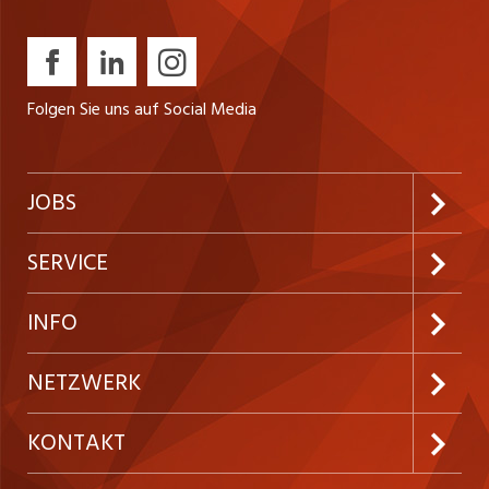
Folgen Sie uns auf Social Media
JOBS
Jobabo abonnieren
SERVICE
Neue Stellen
Kundenlogin
INFO
Festanstellungen
Inserieren
Preise und Leistungen
NETZWERK
Temporäre Jobs
Firmen
AGB
ostjob.ch
KONTAKT
Freelance Jobs
Personalvermittler
Datenschutzerklärung