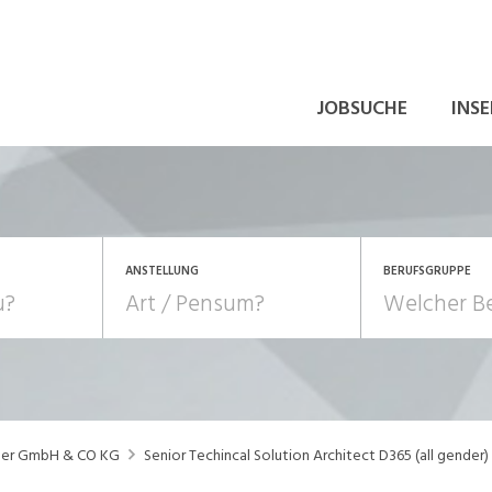
JOBSUCHE
INSE
ANSTELLUNG
BERUFSGRUPPE
Bildung, Kunst, Design
10-100%
Pensum
POSITION
au, Handwerk, Elektro
Berufe, Sport
Temporär (befristet)
Führung
Einkauf, Logistik, Tra
ner GmbH & CO KG
Senior Techincal Solution Architect D365 (all gender)
onsulting, Human Resources
Verkehr