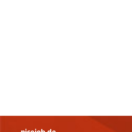
seinem Bruder Helmuth Lehner das
Unternehmen im Jahr 1955 als
„Alpenplastik Alwin Lehner GmbH“ in Hard
in Österreich. ALPLA ist seither nicht nur
dem Gründungsstandort treu geblieben,
sondern nach wie familiengeführt.
Als modernes Familienunternehmen ist
ALPLA stark mit seinen Wurzeln
verbunden und handelt gleichzeitig
zukunftsorientiert. Profitables
Unternehmenswachstum bietet
Mitarbeitenden, Kunden und Partnern die
notwendige Sicherheit. Nachhaltigkeit
und insbesondere der umweltbewusste
Umgang mit Ressourcen sind Grundlagen
des unternehmerischen Handelns, damit
auch kommende Generationen in einer
intakten Umwelt leben können.