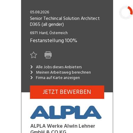
Freelance
Fi
Engineering, Technik, Architektur
05.08.2026
R
Lehrstelle
Senior Techincal Solution Architect
D365 (all gender)
Gastronomie, Hotellerie,
I
Laden...
Tourismus, Lebensmittel
R
6971
Hard, Österreich
Festanstellung
100%
K
Informatik, Telekommunikation
V
Marketing, Kommunikation,
Me
Medien, Druck
(F
Alle Jobs dieses Anbieters
Meinen Arbeitsweg berechnen
Firma auf Karte anzeigen
Verkauf, Handel, Kundenberatung,
Si
Aussendienst
JETZT BEWERBEN
ALPLA Werke Alwin Lehner
GmbH & CO KG