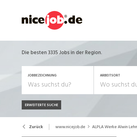
Die besten 3335 Jobs in der Region.
JOBBEZEICHNUNG
ARBEITSORT
ERWEITERTE SUCHE
JOB-TYP
Bank, Versicherung
B
Festanstellung
www.nicejob.de
ALPLA Werke Alwin Leh
Zurück
Chemie, Pharma, Biotechnologie
C