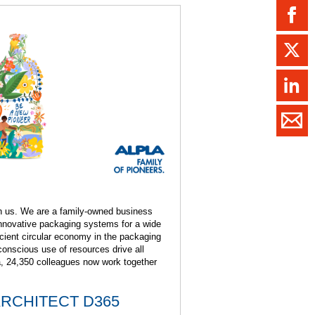
ment / Kader
chaft,
au,
on
ss
swesen,