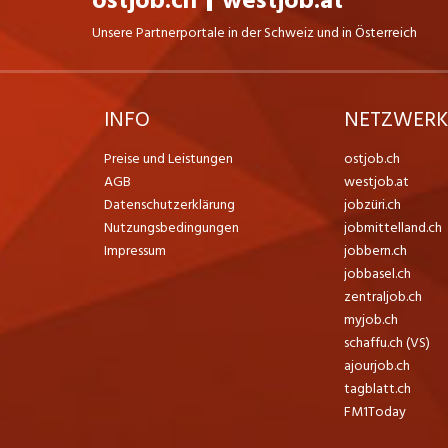
ostjob.ch
westjob.at
Unsere Partnerportale in der Schweiz und in Österreich
INFO
NETZWER
Preise und Leistungen
ostjob.ch
AGB
westjob.at
Datenschutzerklärung
jobzüri.ch
Nutzungsbedingungen
jobmittelland.ch
Impressum
jobbern.ch
jobbasel.ch
zentraljob.ch
myjob.ch
schaffu.ch (VS)
ajourjob.ch
tagblatt.ch
FM1Today