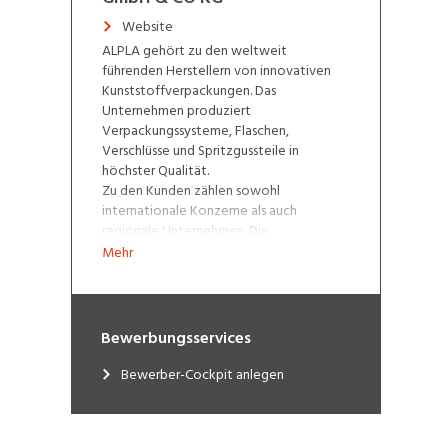
Website
ALPLA gehört zu den weltweit
führenden Herstellern von innovativen
Kunststoffverpackungen. Das
Unternehmen produziert
Verpackungssysteme, Flaschen,
Verschlüsse und Spritzgussteile in
höchster Qualität.
Zu den Kunden zählen sowohl
internationale Konzerne als auch
regionale Unternehmen. Die
Anwendungsbereiche der Produkte sind
Mehr
vielfältig. Maßgeschneiderte
Verpackungslösungen entwickelt der
Technologieführer für Nahrungsmittel
und Getränke, Kosmetik- und
Bewerbungsservices
Pflegeprodukte, Haushaltsreiniger,
Wasch- und Putzmittel, Motoröl und
Bewerber-Cockpit anlegen
Schmiermittel sowie pharmazeutische
Produkte.
Alwin Lehner gründete gemeinsam mit