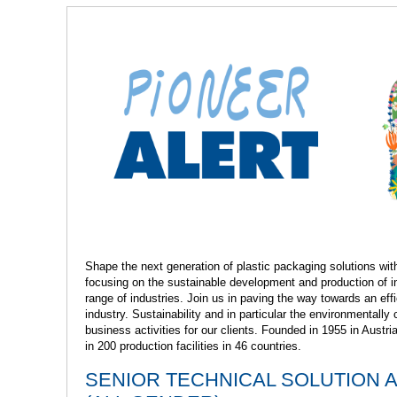
Praktikum
Manage
nanzen, Controlling, Treuhand,
Gartenbau, Landwirts
echt
Forstwirtschaft
Ferienjob
mmobilien, Facility Management,
Industrie, Maschinenb
einigung
Anlagenbau, Produkti
aufm. Berufe, Kundendienst,
Körperpflege, Wellne
erwaltung
chanik, Elektronik, Optik, Textil
Medizin, Gesundheit
ertigung)
Pflege
cherheit, Rettung, Polizei, Zoll