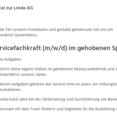
Praktikum
Manage
nanzen, Controlling, Treuhand,
Gartenbau, Landwirts
el zur Linde AG
echt
Forstwirtschaft
Ferienjob
mmobilien, Facility Management,
Industrie, Maschinenb
einigung
Anlagenbau, Produkti
de Teil unseres Frontteams und gestalte gemeinsam mit uns ein
onderes Gasterlebnis.
aufm. Berufe, Kundendienst,
Körperpflege, Wellne
erwaltung
rvicefachkraft (m/w/d) im gehobenen Sp
chanik, Elektronik, Optik, Textil
Medizin, Gesundheit
ertigung)
Pflege
ne Aufgaben
ührst deine eigene Station im gehobenen Restaurantbetrieb und sor
cherheit, Rettung, Polizei, Zoll
iceerlebnis unserer Gäste.
deinen Aufgaben gehören das Service mise en place, ein reibungslo
sumationen.
unterstützt aktiv bei der Vorbereitung und Durchführung von Bank
einsam mit dem Team förderst und begleitest du die Ausbildung 