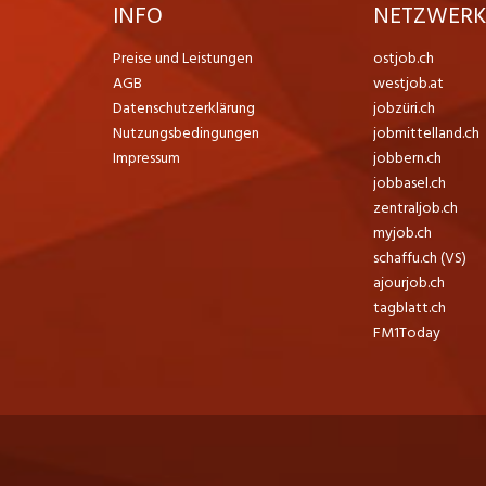
INFO
NETZWER
Preise und Leistungen
ostjob.ch
AGB
westjob.at
Datenschutzerklärung
jobzüri.ch
Nutzungsbedingungen
jobmittelland.ch
Impressum
jobbern.ch
jobbasel.ch
zentraljob.ch
myjob.ch
schaffu.ch (VS)
ajourjob.ch
tagblatt.ch
FM1Today