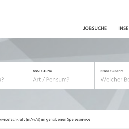
JOBSUCHE
INSE
ANSTELLUNG
BERUFSGRUPPE
Bildung, Kunst, Design
10-100%
Pensum
POSITION
au, Handwerk, Elektro
Berufe, Sport
Temporär (befristet)
Führung
Einkauf, Logistik, Tra
ervicefachkraft (m/w/d) im gehobenen Speiseservice
onsulting, Human Resources
Verkehr