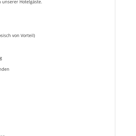
 unserer Hotelgäste.
isch von Vorteil)
g
enden