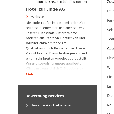
Zus
Hotel zur Linde AG
Dein
Website
Fun
Die Linde Teufen ist ein Familienbetrieb
seitens Unternehmen und auch seitens
Seh
unserer Kundschaft. Unsere Werte
basieren auf Tradition, Herzlichkeit und
Tea
Verbindlichkeit mit hohem
Qualitätsanspruch. Restauration Unsere
Gepf
Produkte oder Dienstleistungen sind mit
einem sehr breiten Angebot aufgestellt.
Fle
Wir sind sowohl für unsere gepflegte
Wir
Küche mit «signal dish Châteaubriand»,
wie auch für einen reibungslosen
Mehr
Ein 
Bankettservice bekannt. Das Hotel ist als
3 Sterne-Haus klassifiziert und hat sowohl
Ein 
Business-Gäste, wie auch Freizeitgäste,
letztere kommen besonders gerne im
Bewerbungsservices
Die
Sommer und Herbst. Geschätzt wird der
grosse Gratisparkplatz und das feine
Bewerber-Cockpit anlegen
Rau
Speise Restaurant. Einen Spa-Bereich