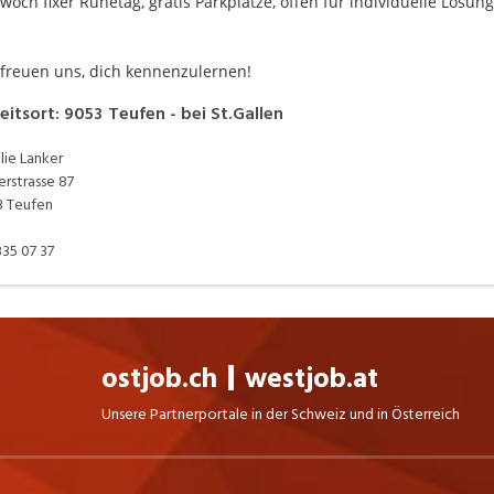
woch fixer Ruhetag, gratis Parkplätze, offen für individuelle Lösun
 freuen uns, dich kennenzulernen!
eitsort
:
9053
Teufen - bei St.Gallen
lie Lanker
erstrasse 87
 Teufen
335 07 37
ostjob.ch
westjob.at
Unsere Partnerportale in der Schweiz und in Österreich