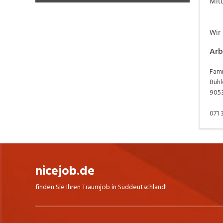
haben wir nicht, dafür regenerieren die
Mitt
Gäste im Grünen auf den Wanderwegen
oder im Gartenrestaurant. In beiden
Bereichen Restaurant, wie Hotel spüren
Wir
wir in allen Jahreszeiten andere
Bedürfnisse. Dank unserer Vielfältigkeit,
Arb
ist immer etwas los und wir geniessen die
Abwechslung.
Fami
Bühl
9053
071 
nicejob.de
finden Sie Ihren Traumjob in Süddeutschland!