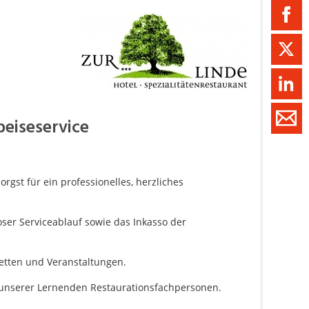
ment / Kader
chaft,
au,
on
ss
eiseservice
swesen,
gst für ein professionelles, herzliches
ser Serviceablauf sowie das Inkasso der
etten und Veranstaltungen.
unserer Lernenden Restaurationsfachpersonen.