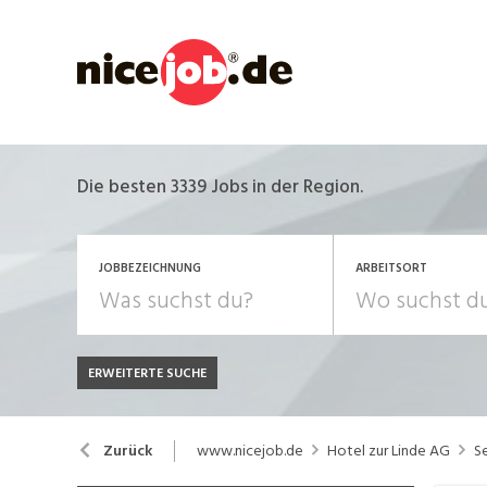
Die besten 3339 Jobs in der Region.
JOBBEZEICHNUNG
ARBEITSORT
ERWEITERTE SUCHE
JOB-TYP
Bank, Versicherung
B
Festanstellung
www.nicejob.de
Hotel zur Linde AG
S
Zurück
Chemie, Pharma, Biotechnologie
C