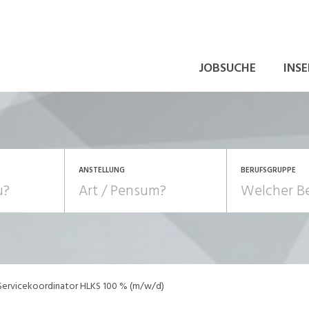
JOBSUCHE
INSE
ANSTELLUNG
BERUFSGRUPPE
Bildung, Kunst, Design
10-100%
Pensum
POSITION
au, Handwerk, Elektro
Berufe, Sport
Temporär (befristet)
Führung
Einkauf, Logistik, Tra
Servicekoordinator HLKS 100 % (m/w/d)
onsulting, Human Resources
Verkehr