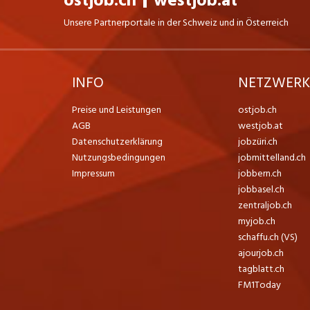
ostjob.ch
westjob.at
Unsere Partnerportale in der Schweiz und in Österreich
INFO
NETZWER
Preise und Leistungen
ostjob.ch
AGB
westjob.at
Datenschutzerklärung
jobzüri.ch
Nutzungsbedingungen
jobmittelland.ch
Impressum
jobbern.ch
jobbasel.ch
zentraljob.ch
myjob.ch
schaffu.ch (VS)
ajourjob.ch
tagblatt.ch
FM1Today