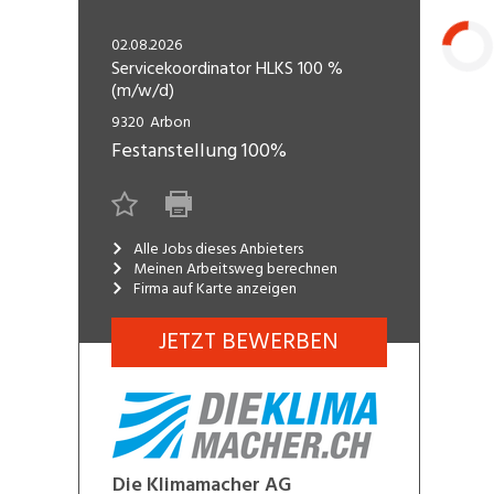
Freelance
Fi
Engineering, Technik, Architektur
02.08.2026
R
Lehrstelle
Servicekoordinator HLKS 100 %
(m/w/d)
Gastronomie, Hotellerie,
I
Laden...
Tourismus, Lebensmittel
R
9320
Arbon
Festanstellung
100%
K
Informatik, Telekommunikation
V
Marketing, Kommunikation,
Me
Medien, Druck
(F
Alle Jobs dieses Anbieters
Meinen Arbeitsweg berechnen
Firma auf Karte anzeigen
Verkauf, Handel, Kundenberatung,
Si
Aussendienst
JETZT BEWERBEN
Die Klimamacher AG