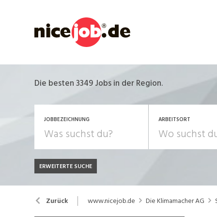
Die besten 3349 Jobs in der Region.
JOBBEZEICHNUNG
ARBEITSORT
ERWEITERTE SUCHE
JOB-TYP
Bank, Versicherung
B
Festanstellung
www.nicejob.de
Die Klimamacher AG
Zurück
Chemie, Pharma, Biotechnologie
C