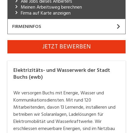
Alle Jobs dieses Anbieters
Meinen Arbeitsweg berechnen
Industrie, Maschinenbau, Anlagenbau,
Firma auf Karte anzeigen
Produktion
Informatik, Telekommunikation
FIRMENINFOS
Kaufm. Berufe, Kundendienst, Verwaltung
Elektrizitäts- und Wasserwerk der Stadt
JETZT BEWERBEN
Buchs (ewb)
Körperpflege, Wellness
Website
Marketing, Kommunikation, Medien, Druck
Elektrizitäts- und Wasserwerk der Stadt
Wir versorgen Buchs mit Energie, Wasser und
Mechanik, Elektronik, Optik, Textil (Fertigung)
Buchs (ewb)
Kommunikationsdiensten. Mit rund 120
Medizin, Gesundheitswesen, Pflege
Mitarbeitenden, davon 13 Lernende, installieren und
Wir versorgen Buchs mit Energie, Wasser und
betreiben wir Solaranlagen, Ladelösungen für
Verkauf, Handel, Kundenberatung,
Kommunikationsdiensten. Mit rund 120
Elektromobilität und Wasserkraftwerke. Wir
Aussendienst
Mitarbeitenden, davon 13 Lernende, installieren und
erschliessen erneuerbare Energien, sind im Netzbau
betreiben wir Solaranlagen, Ladelösungen für
Sicherheit, Rettung, Polizei, Zoll
tätig, bieten IT-Services an sorgen mit «Rii Seez Net»
Elektromobilität und Wasserkraftwerke. Wir
für innovative Telekommunikations-Dienstleistungen
erschliessen erneuerbare Energien, sind im Netzbau