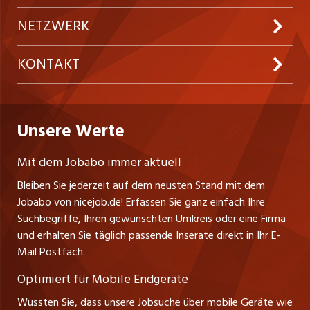
Festanstellungen
Inserieren
Preise und Leistungen
NETZWERK
Temporäre Jobs
Firmen
AGB
ostjob.ch
KONTAKT
Freelance Jobs
Personalvermittler
Datenschutzerklärung
westjob.at
Niederlassung
Praktika
Bewerber-Cockpit
Deutschland
Nutzungsbedingungen
Unsere Werte
jobzüri.ch
Fa. nicejob.de
Lehrstellen
Impressum
PR Medien GmbH
jobmittelland.ch
Mit dem Jobabo immer aktuell
Lindauer Straße 16
Ferienjobs
Bleiben Sie jederzeit auf dem neusten Stand mit dem
D-88239 Wangen
jobbern.ch
Jobabo von nicejob.de! Erfassen Sie ganz einfach Ihre
Führungspositionen
Tel. +49 07522 795034
Suchbegriffe, Ihren gewünschten Umkreis oder eine Firma
jobbasel.ch
Thomas Reiner
und erhalten Sie täglich passende Inserate direkt in Ihr E-
Management / Kader-Jobs
Ansprechpartner
Mail Postfach.
zentraljob.ch
Optimiert für Mobile Endgeräte
myjob.ch
Wussten Sie, dass unsere Jobsuche über mobile Geräte wie