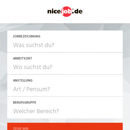
JETZT BEWERBEN
JOBBEZEICHNUNG
ARBEITSORT
ANSTELLUNG
BERUFSGRUPPE
JOB-TYP
10-100%
Festanstellung
ZEIGE MIR