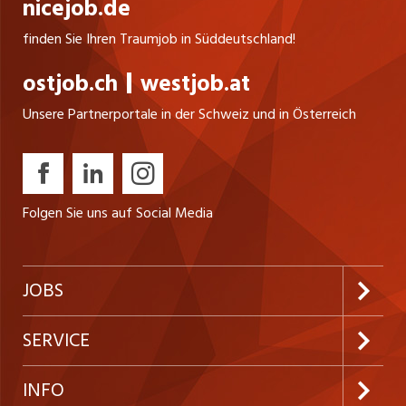
nicejob.de
finden Sie Ihren Traumjob in Süddeutschland!
ostjob.ch
westjob.at
Unsere Partnerportale in der Schweiz und in Österreich
Folgen Sie uns auf Social Media
JOBS
Jobabo abonnieren
SERVICE
Neue Stellen
Kundenlogin
INFO